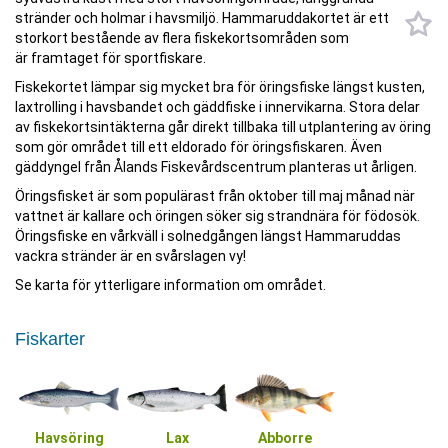
stränder och holmar i havsmiljö. Hammaruddakortet är ett
storkort bestående av flera fiskekortsområden som
är framtaget för sportfiskare.
Fiskekortet lämpar sig mycket bra för öringsfiske längst kusten,
laxtrolling i havsbandet och gäddfiske i innervikarna. Stora delar
av fiskekortsintäkterna går direkt tillbaka till utplantering av öring
som gör området till ett eldorado för öringsfiskaren. Även
gäddyngel från Ålands Fiskevårdscentrum planteras ut årligen.
Öringsfisket är som populärast från oktober till maj månad när
vattnet är kallare och öringen söker sig strandnära för födosök.
Öringsfiske en vårkväll i solnedgången längst Hammaruddas
vackra stränder är en svårslagen vy!
Se karta för ytterligare information om området.
Fiskarter
Havsöring
Lax
Abborre