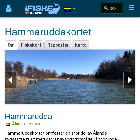
Hammaruddakortet
Om
Fiskekort
Rapporter
Karta
Hammarudda
Åland
/
Jomala
.
Hammaruddakortet omfattar en stor del av Ålands
sydvästra kust med stort havsöringområde, långgrunda