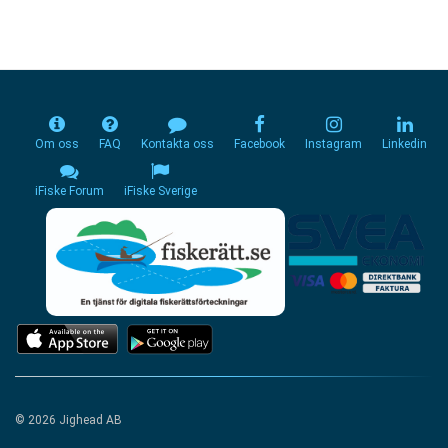
Om oss
FAQ
Kontakta oss
Facebook
Instagram
Linkedin
iFiske Forum
iFiske Sverige
© 2026 Jighead AB