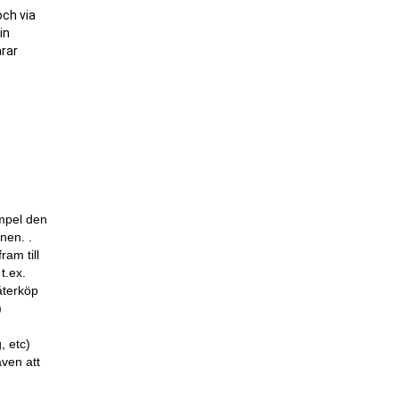
och via
in
arar
empel den
onen. .
ram till
t.ex.
återköp
)
, etc)
även att