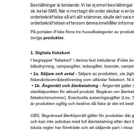
Beställningar är bindande. Vi tar ej emot beställning
sk. betal-SMS. När vi mottagit din order skickar vi en 
orderbekräftelse så att allt stämmer, skulle det vara
orderbekräftelsen eftersom denna innehåller informati
På portalen iFiske finns tre huvudkategorier av produkt
övriga
produkter
.
1. Digitala fiskekort
I begreppet "fiskekort" i denna text inkluderar iFiske ä
båtuthyrning, rampavgifter, ledavgifter, boende, campin
•
1a. Säljare och avtal -
Säljare av produkten,
via
Jigh
fiskevårdsområdesförening som utfärdar fiskekort. Ni i
•
1b. Ångerrätt och återbetalning -
Ångerrätt gäller 
starttidpunkten för aktuell produkt. Begäran om återb
fiskekortsnummer). Eventuella aviseringavgifter (t.ex.
är produkten ogiltig och bedrivs då fiske är det ett bedr
OBS, Begränsad återköpsrätt
gäller för produkter där
och kan inte avbokas med full återbetalning efter den 
lokala regler har företräde och att säljande part i vissa f