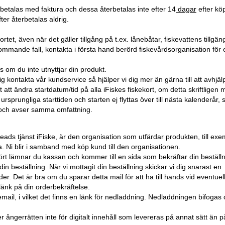
 betalas med faktura och dessa återbetalas inte efter 14
dagar
efter köpt
er återbetalas aldrig.
tet, även när det gäller tillgång på t.ex. lånebåtar, fiskevattens tillgäng
rekommande fall, kontakta i första hand berörd fiskevårdsorganisation för 
s om du inte utnyttjar din produkt.
ig kontakta vår kundservice så hjälper vi dig mer än gärna till att avhjäl
t att ändra startdatum/tid på alla iFiskes fiskekort, om detta skriftligen
sprungliga starttiden och starten ej flyttas över till nästa kalenderår, 
 och avser samma omfattning.
heads tjänst iFiske, är den organisation som utfärdar produkten, till ex
. Ni blir i samband med köp kund till den organisationen.
rt lämnar du kassan och kommer till en sida som bekräftar din beställn
n beställning. När vi mottagit din beställning skickar vi dig snarast en
r. Det är bra om du sparar detta mail för att ha till hands vid eventuel
änk på din orderbekräftelse.
email, i vilket det finns en länk för nedladdning. Nedladdningen bifogas
 ångerrätten inte för digitalt innehåll som levereras på annat sätt än p