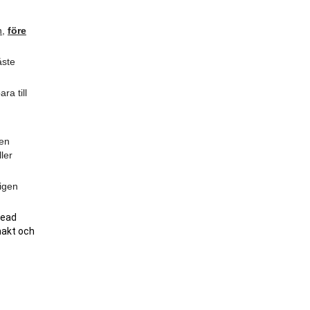
n,
före
ste
ra till
den
ller
ligen
head
lmakt och