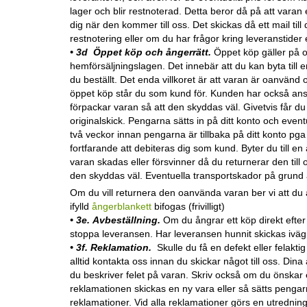
lager och blir restnoterad. Detta beror då på att varan ej
dig när den kommer till oss. Det skickas då ett mail till
restnotering eller om du har frågor kring leveranstider 
• 3d Öppet köp och ångerrätt.
Öppet köp gäller på o
hemförsäljningslagen. Det innebär att du kan byta till e
du beställt. Det enda villkoret är att varan är oanvänd 
öppet köp står du som kund för. Kunden har också ansvar 
förpackar varan så att den skyddas väl. Givetvis får du 
originalskick. Pengarna sätts in på ditt konto och even
två veckor innan pengarna är tillbaka på ditt konto pg
fortfarande att debiteras dig som kund. Byter du till en
varan skadas eller försvinner då du returnerar den till 
den skyddas väl. Eventuella transportskador på grund a
Om du vill returnera den oanvända varan ber vi att du al
ifylld
ångerblankett
bifogas (frivilligt)
• 3e
. Avbeställning.
Om du ångrar ett köp direkt efte
stoppa leveransen. Har leveransen hunnit skickas iväg
• 3f
. Reklamation.
Skulle du få en defekt eller felakt
alltid kontakta oss innan du skickar något till oss. Din
du beskriver felet på varan. Skriv också om du önskar e
reklamationen skickas en ny vara eller så sätts pengarna
reklamationer. Vid alla reklamationer görs en utredning 