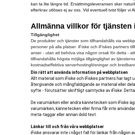
kan ta lite längre tid. Ersättningsleveransen sker natur
efterkrav utlöses ej av oss. Vid eventuell tvist följer
Allmänna villkor för tjänsten 
Tillgänglighet
De produkter och tjänster som tillhandahålls via webbplat
personer på alla platser. iFiske och iFiskes partners til
anser - utan att behöva visa någon orsak för detta - att 
tillhandahålla högsta möjliga tillgänglighet av tjänst
kostnadseffektiva serverhostinglösningar och bredban
Din rätt att använda information på webbplatsen
Allt material som iFiske och iFiskes partners har lagt 
återgivande och mångfaldigande av material eller delar
syfte - förutsätter skriftligt samtycke av iFiske. Detta
De varumärken eller andra kännetecken som iFiske äger 
varumärken, kännetecken eller firma får inte användas p
meta-taggar eller annan dold text.
Länkar till och från våra webbplatser
iFiske ansvarar inte i något fall för länkar från någon