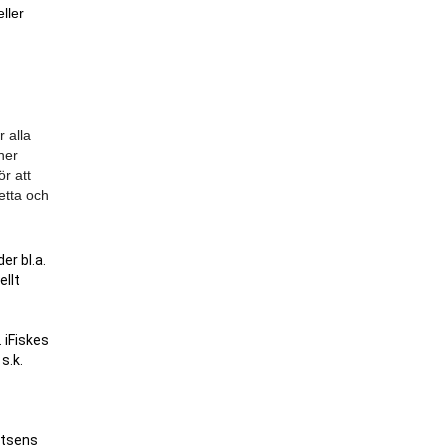
ller
r alla
ner
ör att
etta och
er bl.a.
ellt
 iFiskes
s.k.
latsens