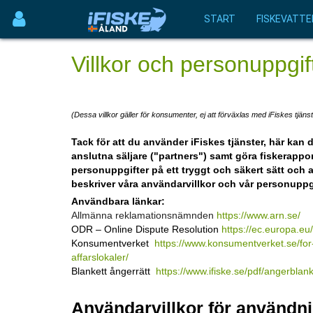
START
FISKEVATTE
Villkor och personuppgi
(Dessa villkor gäller för konsumenter, ej att förväxlas med iFiskes tjänst
Tack för att du använder iFiskes tjänster, här kan 
anslutna säljare ("partners") samt göra fiskerappor
personuppgifter på ett tryggt och säkert sätt och a
beskriver våra användarvillkor och vår personuppg
Användbara länkar:
Allmänna reklamationsnämnden
https://www.arn.se/
ODR – Online Dispute Resolution
https://ec.europa.
Konsumentverket
https://www.konsumentverket.se/for-
affarslokaler/
Blankett ångerrätt
https://www.ifiske.se/pdf/angerbla
Användarvillkor för användni