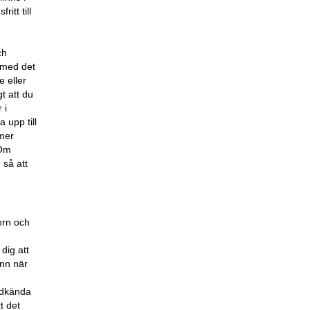
itt till
ch
d med det
e eller
t att du
 i
 upp till
mmer
 Om
 så att
ern och
dig att
ann när
godkända
t det