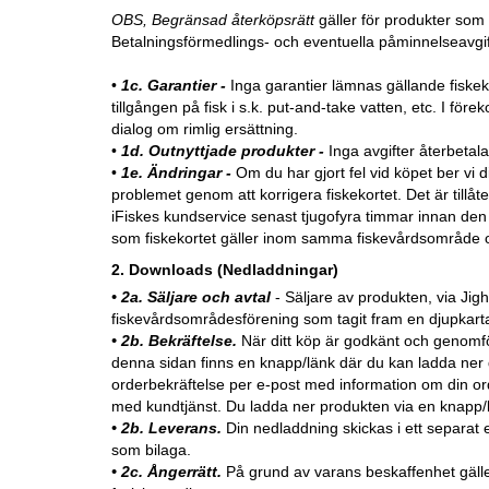
OBS, Begränsad återköpsrätt
gäller för produkter som
Betalningsförmedlings- och eventuella påminnelseavgift
•
1c. Garantier -
Inga garantier lämnas gällande fiskekor
tillgången på fisk i s.k. put-and-take vatten, etc. I fö
dialog om rimlig ersättning.
•
1d. Outnyttjade produkter -
Inga avgifter återbetala
•
1e. Ändringar -
Om du har gjort fel vid köpet ber vi d
problemet genom att korrigera fiskekortet. Det är tillåte
iFiskes kundservice senast tjugofyra timmar innan den ur
som fiskekortet gäller inom samma fiskevårdsområde
2. Downloads (Nedladdningar)
• 2a. Säljare och avtal
- Säljare av produkten, via Jig
fiskevårdsområdesförening som tagit fram en djupkarta
• 2b. Bekräftelse.
När ditt köp är godkänt och genomfö
denna sidan finns en knapp/länk där du kan ladda ner di
orderbekräftelse per e-post med information om din orde
med kundtjänst. Du ladda ner produkten via en knapp/l
• 2b. Leverans.
Din nedladdning skickas i ett separat 
som bilaga.
• 2c. Ångerrätt.
På grund av varans beskaffenhet gäller