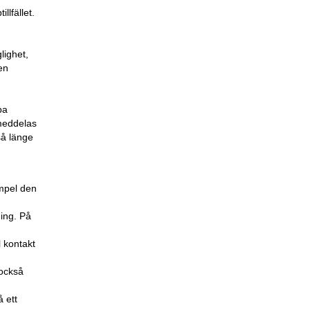
illfället.
lighet,
en
pa
 meddelas
så länge
empel den
ing. På
l kontakt
 också
å ett