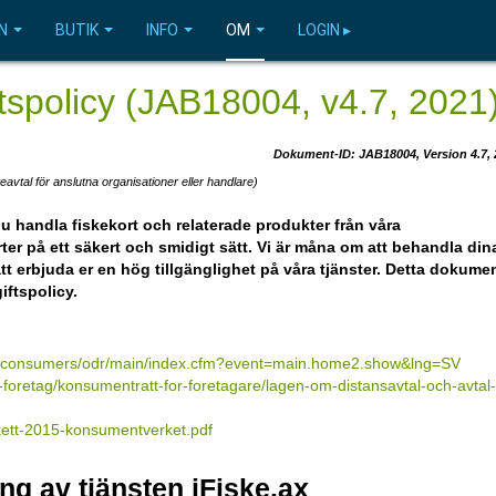
N
BUTIK
INFO
OM
LOGIN ▸
ftspolicy (JAB18004, v4.7, 2021
Dokument-ID: JAB18004, Version 4.7, 
eavtal för anslutna organisationer eller handlare)
du handla fiskekort och relaterade produkter från våra
ter på ett säkert och smidigt sätt. Vi är måna om att behandla din
tt erbjuda er en hög tillgänglighet på våra tjänster. Detta dokume
iftspolicy.
eu/consumers/odr/main/index.cfm?event=main.home2.show&lng=SV
foretag/konsumentratt-for-foretagare/lagen-om-distansavtal-och-avtal-
nkett-2015-konsumentverket.pdf
ng av tjänsten iFiske.ax