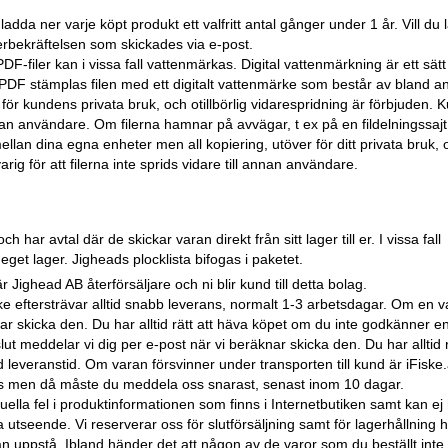
adda ner varje köpt produkt ett valfritt antal gånger under 1 år. Vill du
rbekräftelsen som skickades via e-post.
PDF-filer kan i vissa fall vattenmärkas. Digital vattenmärkning är ett sätt
DF stämplas filen med ett digitalt vattenmärke som består av bland a
r kundens privata bruk, och otillbörlig vidarespridning är förbjuden. 
 annan användare. Om filerna hamnar på avvägar, t ex på en fildelningssajt
ellan dina egna enheter men all kopiering, utöver för ditt privata bruk, 
arig för att filerna inte sprids vidare till annan användare.
har avtal där de skickar varan direkt från sitt lager till er. I vissa fall
eget lager. Jigheads plocklista bifogas i paketet.
är Jighead AB återförsäljare och ni blir kund till detta bolag.
ke eftersträvar alltid snabb leverans, normalt 1-3 arbetsdagar. Om en v
äknar skicka den. Du har alltid rätt att häva köpet om du inte godkänner e
slut meddelar vi dig per e-post när vi beräknar skicka den. Du har alltid r
leveranstid. Om varan försvinner under transporten till kund är iFiske
s men då måste du meddela oss snarast, senast inom 10 dagar.
tuella fel i produktinformationen som finns i Internetbutiken samt kan ej 
a utseende. Vi reserverar oss för slutförsäljning samt för lagerhållning 
an uppstå. Ibland händer det att någon av de varor som du beställt inte f