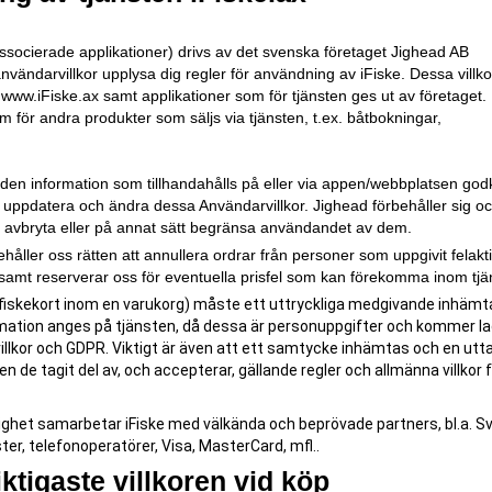
associerade applikationer) drivs av det svenska företaget Jighead AB
nvändarvillkor upplysa dig regler för användning av iFiske. Dessa villko
n
www.iFiske.ax
samt applikationer som för tjänsten ges ut av företaget.
 för andra produkter som säljs via tjänsten, t.ex. båtbokningar,
den information som tillhandahålls på eller via appen/webbplatsen go
tt uppdatera och ändra dessa Användarvillkor. Jighead förbehåller sig o
tt avbryta eller på annat sätt begränsa användandet av dem.
behåller oss rätten att annullera ordrar från personer som uppgivit felakt
samt reserverar oss för eventuella prisfel som kan förekomma inom tjä
ra fiskekort inom en varukorg) måste ett uttryckliga medgivande inhämt
mation anges på tjänsten, då dessa är personuppgifter och kommer l
illkor och GDPR. Viktigt är även att ett samtycke inhämtas och en utt
 de tagit del av, och accepterar, gällande regler och allmänna villkor 
lighet samarbetar iFiske med välkända och beprövade partners, bl.a. S
er, telefonoperatörer, Visa, MasterCard, mfl..
ktigaste villkoren vid köp