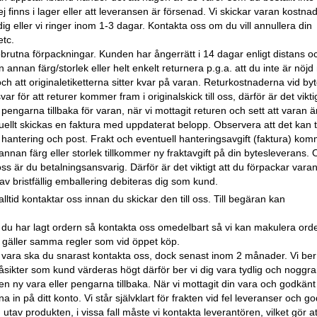
 finns i lager eller att leveransen är försenad. Vi skickar varan kostnadsfr
 dig eller vi ringer inom 1-3 dagar. Kontakta oss om du vill annullera din
etc.
brutna förpackningar. Kunden har ångerrätt i 14 dagar enligt distans o
n annan färg/storlek eller helt enkelt returnera p.g.a. att du inte är nöj
och att originaletiketterna sitter kvar på varan. Returkostnaderna vid byt
för att returer kommer fram i originalskick till oss, därför är det viktig
pengarna tillbaka för varan, när vi mottagit returen och sett att varan är
tuellt skickas en faktura med uppdaterat belopp. Observera att det kan ta
a hantering och post. Frakt och eventuell hanteringsavgift (faktura) ko
 annan färg eller storlek tillkommer ny fraktavgift på din bytesleverans.
oss är du betalningsansvarig. Därför är det viktigt att du förpackar varan
v bristfällig emballering debiteras dig som kund.
ltid kontaktar oss innan du skickar den till oss. Till begäran kan
r du har lagt ordern så kontakta oss omedelbart så vi kan makulera ord
 gäller samma regler som vid öppet köp.
ig vara ska du snarast kontakta oss, dock senast inom 2 månader. Vi ber 
a åsikter som kund värderas högt därför ber vi dig vara tydlig och noggr
n ny vara eller pengarna tillbaka. När vi mottagit din vara och godkänt
 in på ditt konto. Vi står självklart för frakten vid fel leveranser och 
utav produkten, i vissa fall måste vi kontakta leverantören, vilket gör at