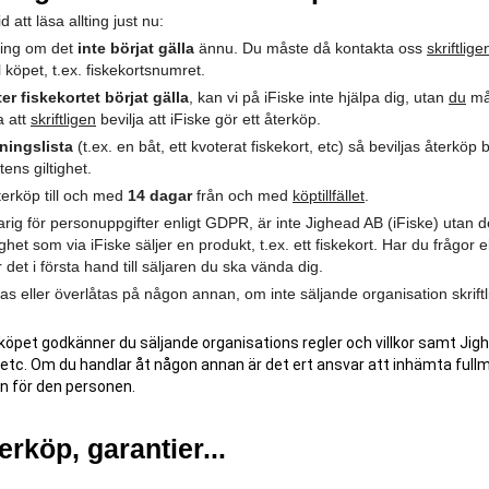
 att läsa allting just nu:
lning om det
inte börjat gälla
ännu. Du måste då kontakta oss
skriftlige
ll köpet, t.ex. fiskekortsnumret.
ter fiskekortet börjat gälla
, kan vi på iFiske inte hjälpa dig, utan
du
må
a att
skriftligen
bevilja att iFiske gör ett återköp.
ningslista
(t.ex. en båt, ett kvoterat fiskekort, etc) så beviljas återköp ba
ens giltighet.
återköp till och med
14 dagar
från och med
köptillfället
.
ig för personuppgifter enligt GDPR, är inte Jighead AB (iFiske) utan 
het som via iFiske säljer en produkt, t.ex. ett fiskekort. Har du frågor e
 det i första hand till säljaren du ska vända dig.
nas eller överlåtas på någon annan, om inte säljande organisation skrift
d köpet godkänner du säljande organisations regler och villkor samt Jig
er, etc. Om du handlar åt någon annan är det ert ansvar att inhämta ful
en för den personen.
erköp, garantier...