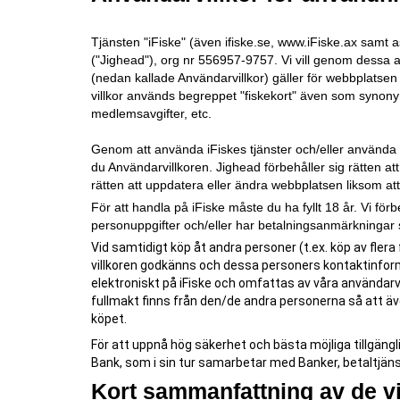
Tjänsten "iFiske" (även ifiske.se, www.iFiske.ax samt 
("Jighead"), org nr 556957-9757. Vi vill genom dessa a
(nedan kallade Användarvillkor) gäller för webbplatse
villkor används begreppet "fiskekort" även som synonym
medlemsavgifter, etc.
Genom att använda iFiskes tjänster och/eller använda 
du Användarvillkoren. Jighead förbehåller sig rätten a
rätten att uppdatera eller ändra webbplatsen liksom a
För att handla på iFiske måste du ha fyllt 18 år. Vi för
personuppgifter och/eller har betalningsanmärkningar 
Vid samtidigt köp åt andra personer (t.ex. köp av fle
villkoren godkänns och dessa personers kontaktinfor
elektroniskt på iFiske och omfattas av våra användarv
fullmakt finns från den/de andra personerna så att även
köpet.
För att uppnå hög säkerhet och bästa möjliga tillgäng
Bank, som i sin tur samarbetar med Banker, betaltjänst
Kort sammanfattning av de vi