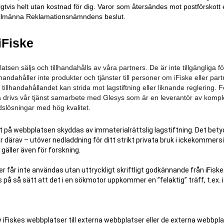
ligtvis helt utan kostnad för dig. Varor som återsändes mot postförskott e
 vi Allmänna Reklamationsnämndens beslut.
iFiske
sen säljs och tillhandahålls av våra partners. De är inte tillgängliga fö
lhandahåller inte produkter och tjänster till personer om iFiske eller part
tillhandahållandet kan strida mot lagstiftning eller liknande reglering. F
erna drivs vår tjänst samarbete med Glesys som är en leverantör av kompl
dslösningar med hög kvalitet.
ut på webbplatsen skyddas av immaterialrättslig lagstiftning. Det betyd
 därav – utöver nedladdning för ditt strikt privata bruk i ickekommersi
 gäller även för forskning.
får inte användas utan uttryckligt skriftligt godkännande från iFiske.
å så sätt att det i en sökmotor uppkommer en ”felaktig” träff, t.ex. i 
 av iFiskes webbplatser till externa webbplatser eller de externa webbp