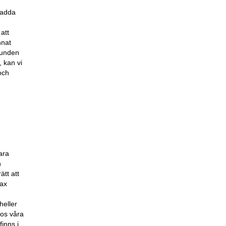
 ladda
 att
nnat
Kunden
, kan vi
och
ara
n
ätt att
.ax
heller
hos våra
inns i