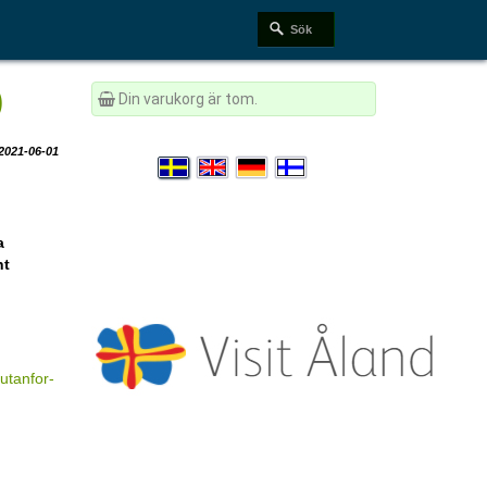
)
Din varukorg är tom.
2021-06-01
a
nt
utanfor-