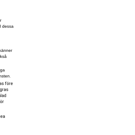
r
 I dessa
dkänner
ckså
iga
nsten.
as före
agras
alad
för
vea