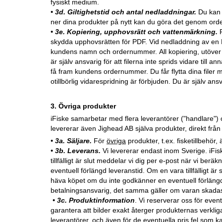
fysiskt medium.
• 3d. Giltighetstid och antal nedladdningar.
Du kan l
ner dina produkter på nytt kan du göra det genom orde
• 3e. Kopiering, upphovsrätt och vattenmärkning.
skydda upphovsrätten för PDF. Vid nedladdning av en P
kundens namn och ordernummer. All kopiering, utöver fö
är själv ansvarig för att filerna inte sprids vidare till
få fram kundens ordernummer. Du får flytta dina filer m
otillbörlig vidarespridning är förbjuden. Du är själv ansv
3. Övriga produkter
iFiske samarbetar med flera leverantörer ("handlare") och 
levererar även Jighead AB själva produkter, direkt från 
• 3a.
Säljare
.
För
övriga
produkter, t.ex. fisketillbehör, 
• 3b. Leverans.
Vi levererar endast inom Sverige. iFis
tillfälligt är slut meddelar vi dig per e-post när vi ber
eventuell förlängd leveranstid. Om en vara tillfälligt är 
häva köpet om du inte godkänner en eventuell förlängd 
betalningsansvarig, det samma gäller om varan skada
• 3c. Produktinformation
. Vi reserverar oss för even
garantera att bilder exakt återger produkternas verklig
leverantörer, och även för de eventuella pris fel som k