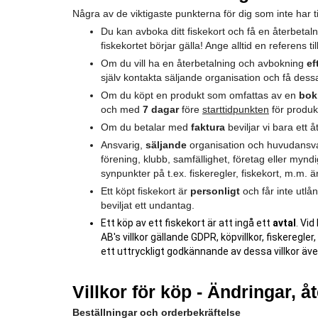
Några av de viktigaste punkterna för dig som inte har tid
Du kan avboka ditt fiskekort och få en återbeta
fiskekortet börjar gälla! Ange alltid en referens ti
Om du vill ha en återbetalning och avbokning
ef
själv kontakta säljande organisation och få dess
Om du köpt en produkt som omfattas av en
bok
och med
7 dagar
före
starttidpunkten
för produkt
Om du betalar med
faktura
beviljar vi bara ett 
Ansvarig,
säljande
organisation och huvudansvar
förening, klubb, samfällighet, företag eller myndig
synpunkter på t.ex. fiskeregler, fiskekort, m.m. är
Ett köpt fiskekort är
personligt
och får inte utlå
beviljat ett undantag.
Ett köp av ett fiskekort är att ingå ett
avtal
. Vi
AB's villkor gällande GDPR, köpvillkor, fiskeregl
ett uttryckligt godkännande av dessa villkor äv
Villkor för köp - Ändringar, åt
Beställningar och orderbekräftelse