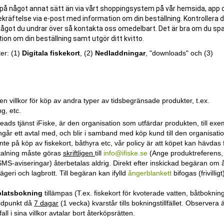
ar på något annat sätt än via vårt shoppingsystem på vår hemsida, app 
bekräftelse via e-post med information om din beställning. Kontrollera d
 något du undrar över så kontakta oss omedelbart. Det är bra om du sp
on om din beställning samt utgör ditt kvitto.
er: (1)
Digitala fiskekort
, (2)
Nedladdningar
, "downloads" och (3)
ven villkor för köp av andra typer av tidsbegränsade produkter, t.ex.
g, etc.
eads tjänst iFiske, är den organisation som utfärdar produkten, till ex
ngår ett avtal med, och blir i samband med köp kund till den organisati
inte på köp av fiskekort, båthyra etc, vår policy är att köpet kan hävdas f
etalning måste göras
skriftligen
till
info@ifiske.se
(Ange produktreferens, 
 SMS-aviseringar) återbetalas aldrig. Direkt efter inskickad begäran om 
ägeri och lagbrott. Till begäran kan ifylld
ångerblankett
bifogas (frivilligt
platsbokning
tillämpas (T.ex. fiskekort för kvoterade vatten, båtbokning
tidpunkt då
7 dagar
(1 vecka) kvarstår tills bokningstillfället. Observera 
all i sina villkor avtalar bort återköpsrätten.