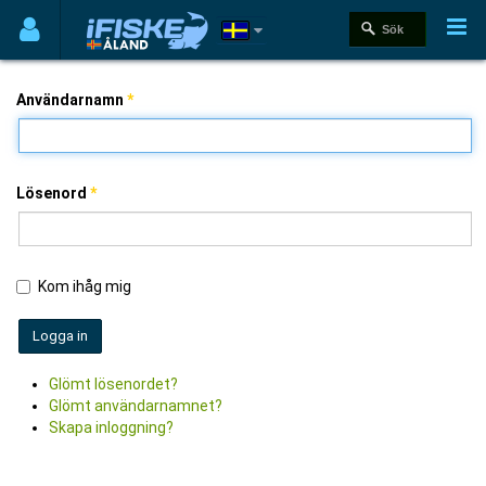
Användarnamn
*
Lösenord
*
Kom ihåg mig
Logga in
Glömt lösenordet?
Glömt användarnamnet?
Skapa inloggning?