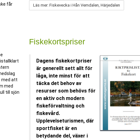
ske får
Läs mer: Fiskevecka i Hån Vemdalen, Härjedalen
Fiskekortspriser
de
Dagens fiskekortpriser
stallklart
atern
är generellt sett allt för
nedslag
låga, inte minst för att
d med att
täcka det behov av
tem med
resurser som behövs för
l till sjön
en aktiv och modern
fiskeförvaltning och
fiskevård.
Upplevelseturismen, där
sportfisket är en
betydande del, växer i