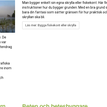
Man bygger enkelt sin egna skrylla eller fiskekont. Här f
instruktioner hur du bygger grunden. Med en bra grund s
bara din fantasi som sätter gränsen för hur praktisk o
skryllan ska bli.
Läs mer: Bygga fiskekont eller skrylla
e. De
m var
ttendrag
afiska
are inom
och
ern
Beten och betesbyggare