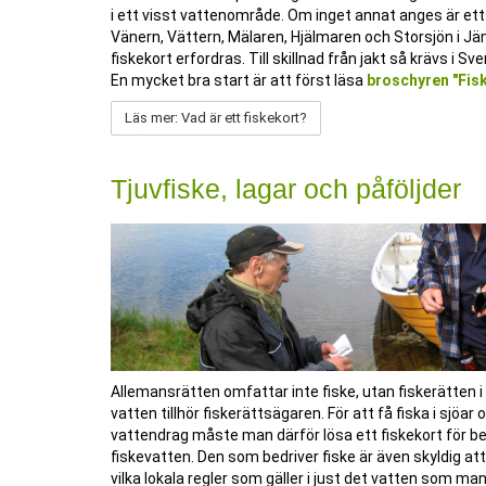
i ett visst vattenområde. Om inget annat anges är ett fi
Vänern, Vättern, Mälaren, Hjälmaren och Storsjön i Jä
fiskekort erfordras. Till skillnad från jakt så krävs i Sv
En mycket bra start är att först läsa
broschyren "Fisk
Läs mer: Vad är ett fiskekort?
Tjuvfiske, lagar och påföljder
Allemansrätten omfattar inte fiske, utan fiskerätten i
vatten tillhör fiskerättsägaren. För att få fiska i sjöar 
vattendrag måste man därför lösa ett fiskekort för be
fiskevatten. Den som bedriver fiske är även skyldig att 
vilka lokala regler som gäller i just det vatten som man 