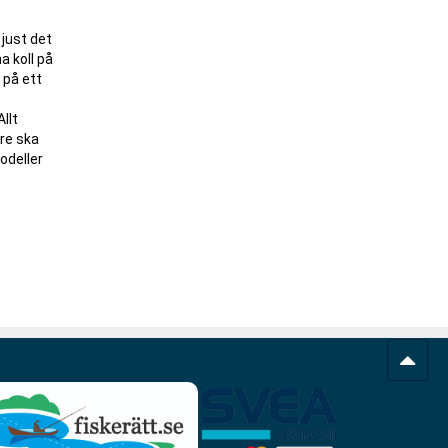
 just det
a koll på
 på ett
llt
re ska
deller