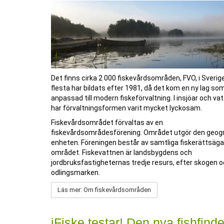
Det finns cirka 2 000 fiskevårdsområden, FVO, i Sverig
flesta har bildats efter 1981, då det kom en ny lag so
anpassad till modern fiskeförvaltning. I insjöar och va
har förvaltningsformen varit mycket lyckosam.
Fiskevårdsområdet förvaltas av en
fiskevårdsområdesförening. Området utgör den geogr
enheten. Föreningen består av samtliga fiskerättsäg
området. Fiskevattnen är landsbygdens och
jordbruksfastigheternas tredje resurs, efter skogen 
odlingsmarken.
Läs mer: Om fiskevårdsområden
iFiske testar! Den nya fishfind