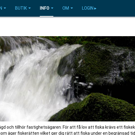
N
BUTIK
INFO
OM
LOGIN ▸
gd och tillhör fastighetsägaren. För att få lov att fiska krävs ett fiskek
som äger fiskerätten vilket ger dig rätt att fiska under en begränsad ti