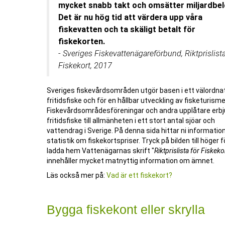
mycket snabb takt och omsätter miljardbel
Det är nu hög tid att värdera upp våra
fiskevatten och ta skäligt betalt för
fiskekorten.
-
Sveriges Fiskevattenägareförbund, Riktprislista
Fiskekort, 2017
Sveriges fiskevårdsområden utgör basen i ett välordna
fritidsfiske och för en hållbar utveckling av fisketurisme
Fiskevårdsområdesföreningar och andra upplåtare erbj
fritidsfiske till allmänheten i ett stort antal sjöar och
vattendrag i Sverige. På denna sida hittar ni informatio
statistik om fiskekortspriser. Tryck på bilden till höger f
ladda hem Vattenägarnas skrift "
Riktprislista för Fiskeko
innehåller mycket matnyttig information om ämnet.
Läs också mer på:
Vad är ett fiskekort?
Bygga fiskekont eller skrylla