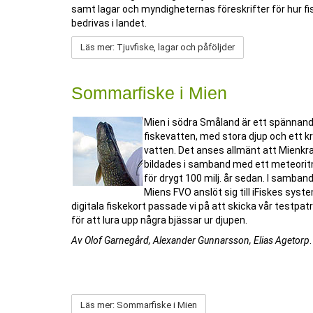
samt lagar och myndigheternas föreskrifter för hur fi
bedrivas i landet.
Läs mer: Tjuvfiske, lagar och påföljder
Sommarfiske i Mien
Mien i södra Småland är ett spännan
fiskevatten, med stora djup och ett kri
vatten. Det anses allmänt att Mienkr
bildades i samband med ett meteorit
för drygt 100 milj. år sedan. I samban
Miens FVO anslöt sig till iFiskes sys
digitala fiskekort passade vi på att skicka vår testpatrul
för att lura upp några bjässar ur djupen.
Av Olof Garnegård, Alexander Gunnarsson, Elias Agetorp
.
Läs mer: Sommarfiske i Mien