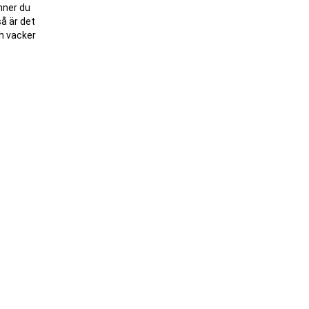
inner du
å är det
ch vacker