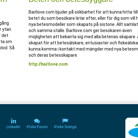
Baitlove.com bjuder på sökbarhet för att kunna hitta till
betet du som besökare letar efter, eller för dig som vill h
 gång
nya betesmodeller som skapats på sistone. Allt samlat
er
ytan.
och samma ställe. Baitlove.com ger besökaren även
r det
möjligheten att bekanta sig med alla betenas skapare. A
tta om
skapat för att betesälskare, entusiaster och fiskeälska
olod. Så
kunna komma i kontakt med mängder med nya betesmo
och deras betesskapare.
http://baitlove.com
m
Linkedin
iFiske Forum
iFiske Sverige