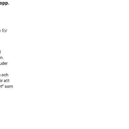
opp.
 för
t
n.
uder
n och
ör att
rt
" som