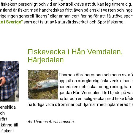
skekort personligt och vid en kontroll krävs att du kan legitimera dig. 
mtland är fisket med handredskap fritt även på enskilt vatten och inge
erige ingen generell "licens" eller annan certifiering för att få utöva spor
e i Sverige"
som getts ut av Naturvårdsverket och Sportfiskarna.
Fiskevecka i Hån Vemdalen,
Härjedalen
Thomas Abrahamsson och hans svärfa
upp på en oförglömlig fiskevecka i härlig
härjedalen och fiskar öring, röding, harr
gädda i Hån Vemdalen. Det bjuds på va
natur och en solig vecka med fiske både
naturliga vilda strömmar och tjärnar med inplanterad fi
 enskilda
och
rört
Av Thomas Abrahamsson
.
känna till
fiskar i,