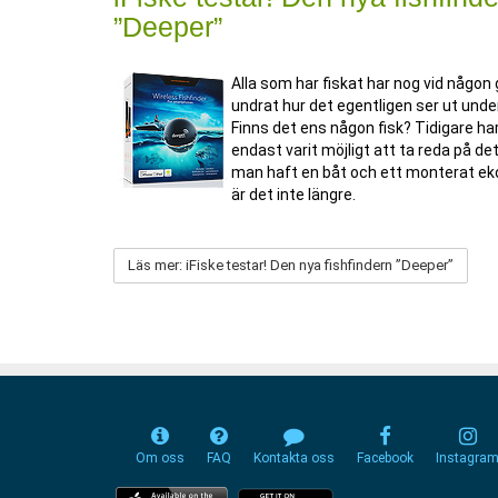
”Deeper”
Alla som har fiskat har nog vid någon
undrat hur det egentligen ser ut und
Finns det ens någon fisk? Tidigare ha
endast varit möjligt att ta reda på
de
man haft en båt och ett monterat ek
är det inte längre.
Läs mer: iFiske testar! Den nya fishfindern ”Deeper”
Om oss
FAQ
Kontakta oss
Facebook
Instagra