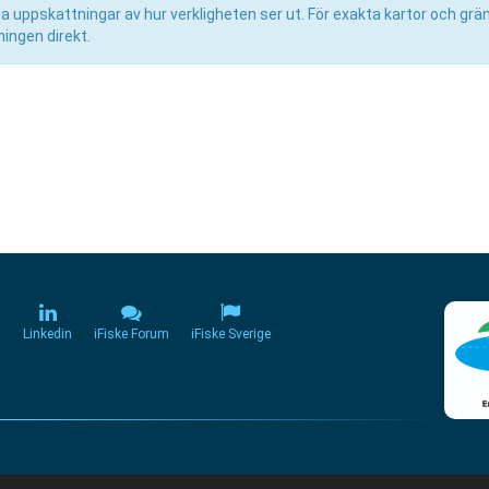
uppskattningar av hur verkligheten ser ut. För exakta kartor och grän
ingen direkt.
m
Linkedin
iFiske Forum
iFiske Sverige