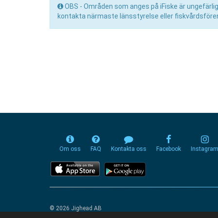
OBS - Områden som anges på iFiske är ungefärliga 
kontakta närmaste länsstyrelse eller fiskvårdsfören
Om oss
FAQ
Kontakta oss
Facebook
Instagra
© 2026 Jighead AB