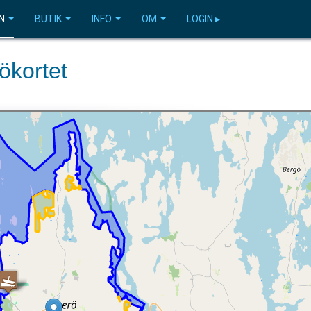
N
BUTIK
INFO
OM
LOGIN ▸
ökortet