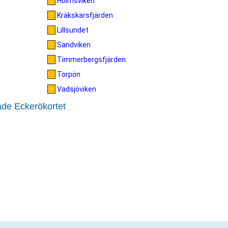
Holmsviken
Kräkskärsfjärden
Lillsundet
Sandviken
Timmerbergsfjärden
Torpön
Vadsjöviken
åde Eckerökortet