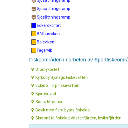
Sjösättningsramp
Sjösättningsramp
Sjösättningsramp
Eckerökortet
Båthusviken
Böleviken
Fagervik
Fiskeområden i närheten av Sportfiskeomr
Storbykortet
Kyrkoby Byalags Fiskevatten
Eckerö Torp fiskevatten
Björnhuvud
Södra Marsund
Bovik med flera byars fiskelag
Skarpnåtö fiskelag Västerfjärden, leviksfjärden