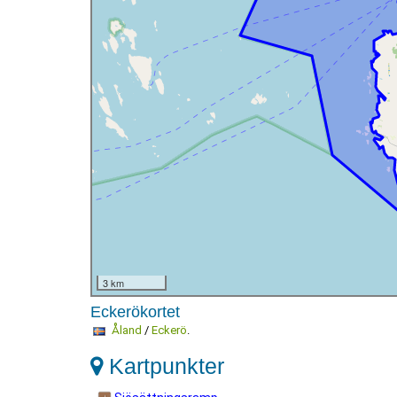
3 km
Eckerökortet
Åland
/
Eckerö
.
Kartpunkter