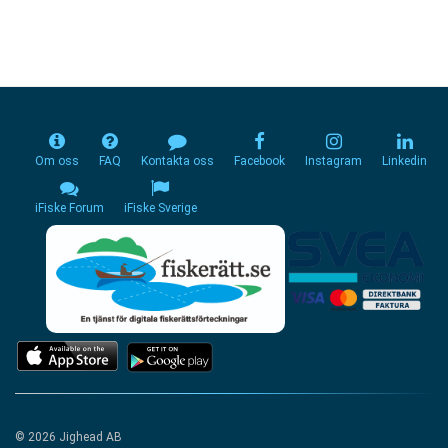
Om oss
FAQ
Kontakta oss
Facebook
Instagram
Linkedin
iFiske Forum
iFiske Sverige
© 2026 Jighead AB