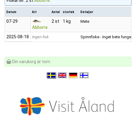
Fiskarter: 2 st
Abborre
.
Datum
Art
Antal
storlek
Detaljer
07‑29
2 st
1 kg
Mete
Abborre
2025‑08‑18
Ingen fisk
Spinnfiske
- Inget bete fungera
Din varukorg är tom.