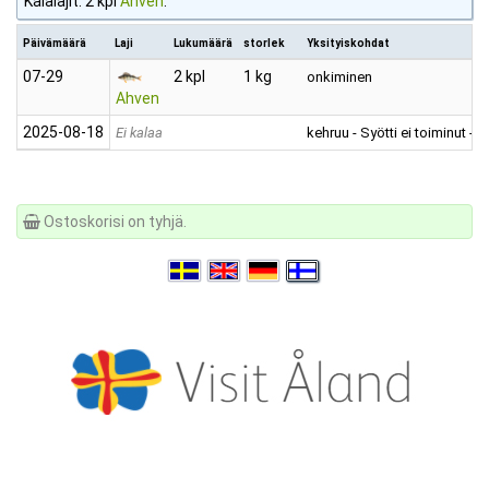
Kalalajit: 2 kpl
Ahven
.
Päivämäärä
Laji
Lukumäärä
storlek
Yksityiskohdat
07‑29
2 kpl
1 kg
onkiminen
Ahven
2025‑08‑18
Ei kalaa
kehruu
- Syötti ei toiminut -
Ostoskorisi on tyhjä.