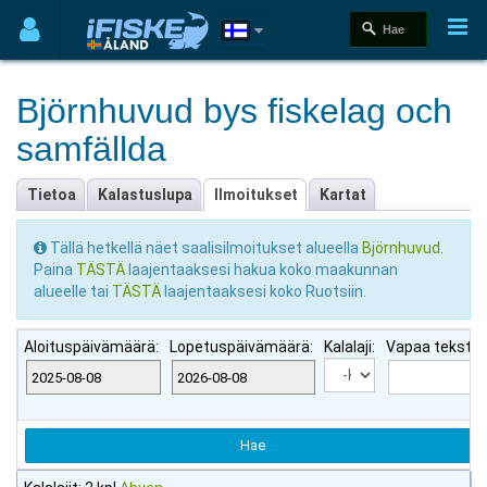
Björnhuvud bys fiskelag och
samfällda
Tietoa
Kalastuslupa
Ilmoitukset
Kartat
Tällä hetkellä näet saalisilmoitukset alueella
Björnhuvud
.
Paina
TÄSTÄ
laajentaaksesi hakua koko maakunnan
alueelle tai
TÄSTÄ
laajentaaksesi koko Ruotsiin.
Aloituspäivämäärä:
Lopetuspäivämäärä:
Kalalaji:
Vapaa teksti: