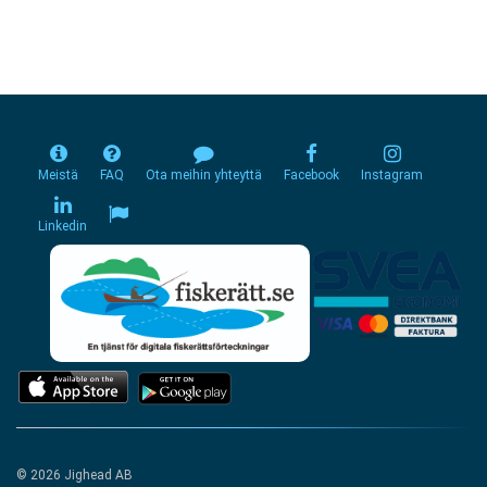
Meistä
FAQ
Ota meihin yhteyttä
Facebook
Instagram
Linkedin
© 2026 Jighead AB