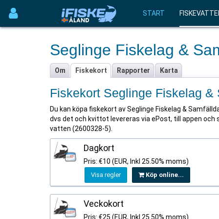
START
FISKEVATTE
Seglinge Fiskelag & Sam
Om
Fiskekort
Rapporter
Karta
Fiskekort Seglinge Fiskelag &
Du kan köpa fiskekort av Seglinge Fiskelag & Samfällda 
dvs det och kvittot levereras via ePost, till appen och 
vatten (2600328-5).
Dagkort
Pris: €10 (EUR, Inkl 25.50% moms)
Visa regler
Köp online...
Veckokort
Pris: €25 (EUR, Inkl 25.50% moms)