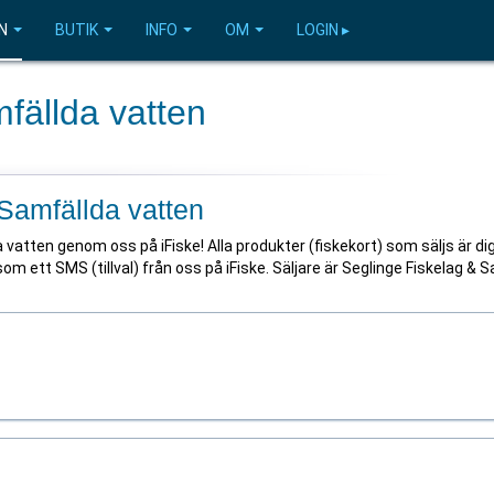
N
BUTIK
INFO
OM
LOGIN ▸
fällda vatten
 Samfällda vatten
vatten genom oss på iFiske! Alla produkter (fiskekort) som säljs är dig
som ett SMS (tillval) från oss på iFiske. Säljare är Seglinge Fiskelag & 