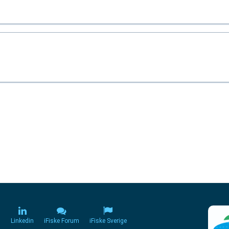
m
Linkedin
iFiske Forum
iFiske Sverige