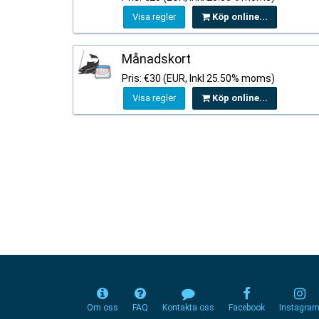
Visa regler
Köp online...
Månadskort
Pris: €30 (EUR, Inkl 25.50% moms)
Visa regler
Köp online...
Om oss
FAQ
Kontakta oss
Facebook
Instagra