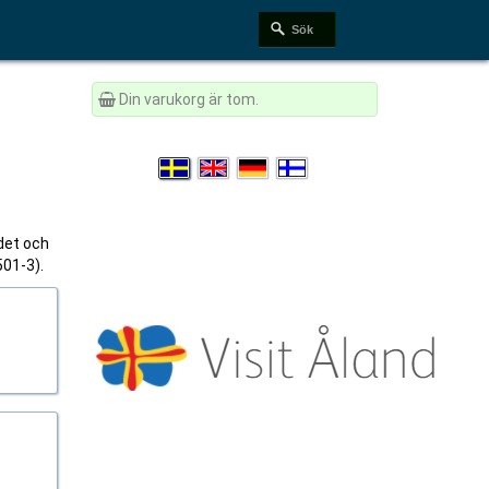
Din varukorg är tom.
 det och
501-3).