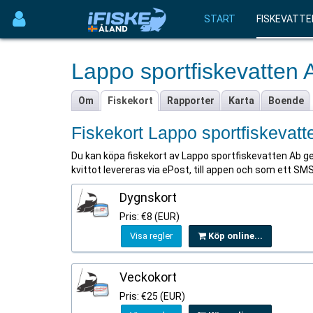
START
FISKEVATTE
Lappo sportfiskevatten 
Om
Fiskekort
Rapporter
Karta
Boende
Fiskekort Lappo sportfiskevatt
Du kan köpa fiskekort av Lappo sportfiskevatten Ab gen
kvittot levereras via ePost, till appen och som ett SMS 
Dygnskort
Pris: €8 (EUR)
Visa regler
Köp online...
Veckokort
Pris: €25 (EUR)