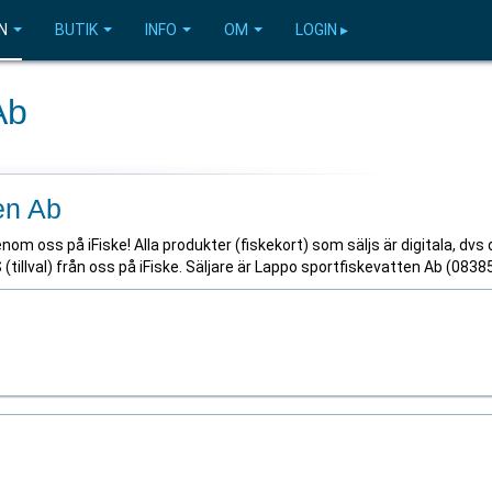
N
BUTIK
INFO
OM
LOGIN ▸
Ab
en Ab
om oss på iFiske! Alla produkter (fiskekort) som säljs är digitala, dvs
(tillval) från oss på iFiske. Säljare är Lappo sportfiskevatten Ab (0838