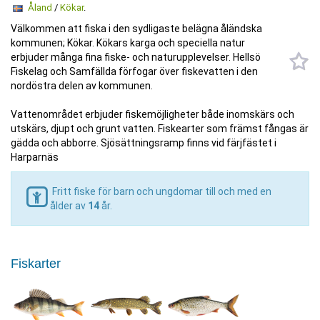
Åland
/
Kökar
.
Välkommen att fiska i den sydligaste belägna åländska
kommunen; Kökar. Kökars karga och speciella natur
erbjuder många fina fiske- och naturupplevelser. Hellsö
Fiskelag och Samfällda förfogar över fiskevatten i den
nordöstra delen av kommunen.
Vattenområdet erbjuder fiskemöjligheter både inomskärs och
utskärs, djupt och grunt vatten. Fiskearter som främst fångas är
gädda och abborre. Sjösättningsramp finns vid färjfästet i
Harparnäs
Fritt fiske för barn och ungdomar till och med en
ålder av
14
år.
Fiskarter