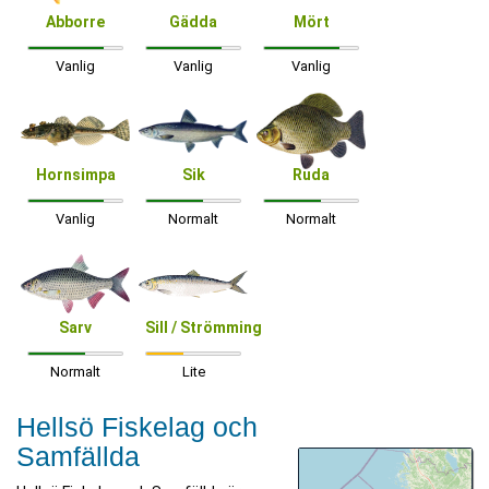
Abborre
Gädda
Mört
Vanlig
Vanlig
Vanlig
Hornsimpa
Sik
Ruda
Vanlig
Normalt
Normalt
Sarv
Sill / Strömming
Normalt
Lite
Hellsö Fiskelag och
Samfällda