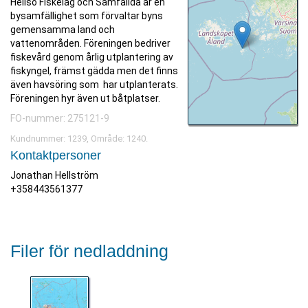
Hellsö Fiskelag och Samfällda är en
bysamfällighet som förvaltar byns
gemensamma land och
vattenområden. Föreningen bedriver
fiskevård genom årlig utplantering av
fiskyngel, främst gädda men det finns
även havsöring som har utplanterats.
Föreningen hyr även ut båtplatser.
FO-nummer: 275121-9
Kundnummer: 1239, Område: 1240.
Kontaktpersoner
Jonathan Hellström
+358443561377
Filer för nedladdning