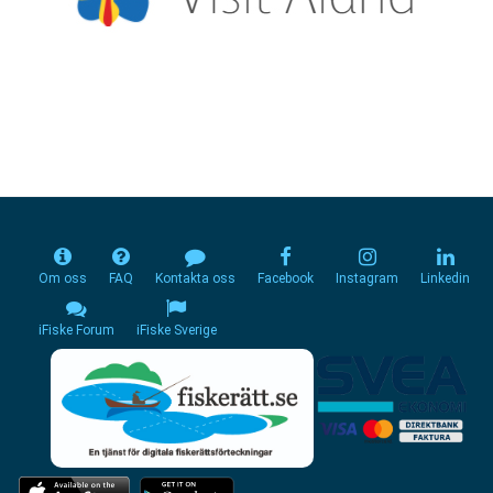
Om oss
FAQ
Kontakta oss
Facebook
Instagram
Linkedin
iFiske Forum
iFiske Sverige