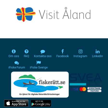
Om oss
FAQ
Kontakta oss
Facebook
Instagram
Linkedin
iFiske Forum
iFiske Sverige