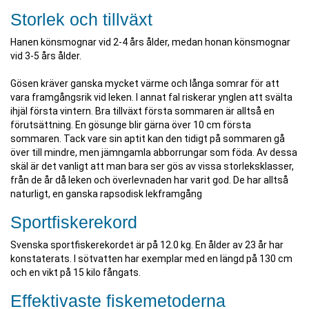
Storlek och tillväxt
Hanen könsmognar vid 2-4 års ålder, medan honan könsmognar
vid 3-5 års ålder.
Gösen kräver ganska mycket värme och långa somrar för att
vara framgångsrik vid leken. I annat fal riskerar ynglen att svälta
ihjäl första vintern. Bra tillväxt första sommaren är alltså en
förutsättning. En gösunge blir gärna över 10 cm första
sommaren. Tack vare sin aptit kan den tidigt på sommaren gå
över till mindre, men jämngamla abborrungar som föda. Av dessa
skäl är det vanligt att man bara ser gös av vissa storleksklasser,
från de år då leken och överlevnaden har varit god. De har alltså
naturligt, en ganska rapsodisk lekframgång
Sportfiskerekord
Svenska sportfiskerekordet är på 12.0 kg. En ålder av 23 år har
konstaterats. I sötvatten har exemplar med en längd på 130 cm
och en vikt på 15 kilo fångats.
Effektivaste fiskemetoderna