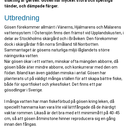
släkting är gersen. Gösen har mycket stora och spetsiga
tänder, och dämpade färger.
Utbredning
Gösen förekommer allmänt i Vänerns, Hjälmarens och Mälarens
vattensystem. I Östersjön finns den främst vid Upplandskusten, i
delar av Stockholms skärgård och i Bråviken. Den förekommer
dock i skärgårdar från norra Småland till Norrbotten.
Sammantaget är gösens naturliga miljö låglandets större
näringsrika vatten.
När gösen ökar i ett vatten, minskar ofta mängden abborre, då
gösen både äter mindre abborre, och konkurrerar med den om
födan. Ibland kan även gäddan minska i antal. Gösen har
planterats ut på väldigt många ställen för att skapa bättre fiske,
både för sportfisket och yrkesfisket. Det finns ett par
gösodlingar i Sverige.
I många vatten har man fiskeförbud på gösen kring leken, då
speciellt hannarna kan vara lite väl lättfångade då de ihärdigt
vaktar rommen. Likaså är det bra med ett minimimått på 40-45
cm, så att gösen åtminstone hinner reproducera sig en gång
innan den fångas.