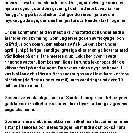
är en varmvattensälskande fisk. Den jagar delvis genom med
hjälp av synen, där den i grumligt och nattmörkt vatten kan
"smyga" sig på bytesfiskar. Det gör den med hjälp av sin
mycket goda syn, där den har ljusförstärkande skikt i ögonen.
Under sommaren är den mest aktiv nattetid och under andra
årstider vid skymning. Som ung lever gösen av fiskyngel och
kräftdjur och som vuxen enbart av fisk. Leken sker under
april–juni på leriga, sandiga, grusiga eller steniga bottnar med
växtlighet på en till tre meters djup. Lek sker även i svagt
rinnande vatten. Romkornen läggs i grunda lekgropar där de
klibbar fast på underlaget. De vaktas några dygn av hanen. I
kustvatten och större sjöar vandrar gösen oftast bara kortare
sträckor (de flesta under en mil), men vandringar på över 10
mil har förekommit.
Gösens vetenskapliga namn är Sander lucioperca. Det betyder
gäddabborre, vilket också är en direktöversättning av gösens
engelska namn.
Gösen är nära släkt med abborren, vilket man lätt anar när man
tittar på fenorna och deras taggar. En mindre och också nära