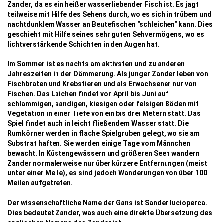
Zander, da es ein heißer wasserliebender Fisch ist. Es jagt
teilweise mit Hilfe des Sehens durch, wo es sich in trübem und
nachtdunklem Wasser an Beutefischen "schleichen" kann. Dies
geschieht mit Hilfe seines sehr guten Sehvermögens, wo es
lichtverstärkende Schichten in den Augen hat.
Im Sommer ist es nachts am aktivsten und zu anderen
Jahreszeiten in der Dämmerung. Als junger Zander leben von
Fischbraten und Krebstieren und als Erwachsener nur von
Fischen. Das Laichen findet von April bis Juni auf
schlammigen, sandigen, kiesigen oder felsigen Böden mit
Vegetation in einer Tiefe von ein bis drei Metern statt. Das
Spiel findet auch in leicht fließendem Wasser statt. Die
Rumkörner werden in flache Spielgruben gelegt, wo sie am
Substrat haften. Sie werden einige Tage vom Männchen
bewacht. In Küstengewässern und größeren Seen wandern
Zander normalerweise nur über kürzere Entfernungen (meist
unter einer Meile), es sind jedoch Wanderungen von über 100
Meilen aufgetreten.
Der wissenschaftliche Name der Gans ist Sander lucioperca.
Dies bedeutet Zander, was auch eine direkte Übersetzung des