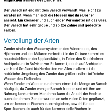
englischen Namens des Zander ist.
Der Barsch ist eng mit dem Barsch verwandt, was leicht zu
erraten ist, wenn man sich die Flossen und ihre Dornen
ansieht. Ein kleinerer und auch enger Verwandter ist das Gras.
Der Barsch hat sehr große und spitze Zähne und gedeckte
Farben.
Verteilung der Arten
Zander sind in den Wassersystemen des Vänernsees, des
Hjälmaren und des Mälaren verbreitet. In der Ostsee kommt es
hauptsächlich an der Upplandküste, in Teilen des Stockholmer
Archipels und in Bråviken vor. Es kommt jedoch auf Archipelen
von Nord-Småland bis Norrbotten vor. Alles in allem ist die
natürliche Umgebung des Zander das größere nährstoffreiche
Wasser des Tieflandes.
Wenn Zander im Wasser zunehmen, nimmt die Menge an Barsch
häufig ab, da Zander weniger Barsch fressen und mit ihm um
Nahrung konkurrieren. Manchmal kann die Anzahl der Hechte
auch abnehmen. Zander wurden an sehr vielen Orten gepflanzt,
um ein besseres Fischen zu ermöglichen, sowohl für das
Sportfischen als auch für das kommerzielle Fischen. In