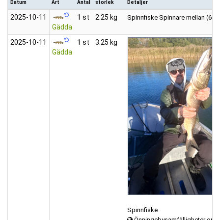
Datum
Art
Antal
storlek
Detaljer
2025‑10‑11
1 st
2.25 kg
Spinnfiske
Spinnare mellan (6-12
Gädda
2025‑10‑11
1 st
3.25 kg
Gädda
Spinnfiske
Önningebysamfälligheter omr