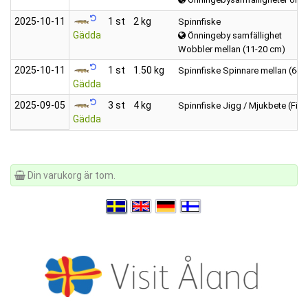
2025‑10‑11
1 st
2 kg
Spinnfiske
Gädda
Önningeby samfällighet
Wobbler mellan (11-20 cm)
2025‑10‑11
1 st
1.50 kg
Spinnfiske
Spinnare mellan (6-12
Gädda
2025‑09‑05
3 st
4 kg
Spinnfiske
Jigg / Mjukbete (Fisk
Gädda
Din varukorg är tom.