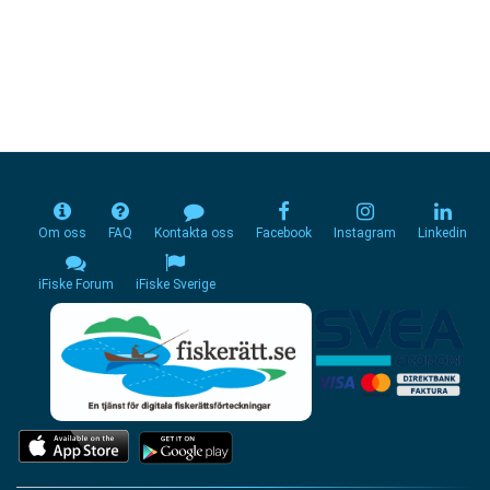
Om oss
FAQ
Kontakta oss
Facebook
Instagram
Linkedin
iFiske Forum
iFiske Sverige