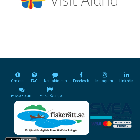
Om oss
FAQ
Kontakta oss
Facebook
Instagram
Linkedin
iFiske Forum
iFiske Sverige