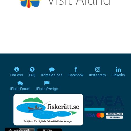
Om oss
FAQ
Kontakta oss
Facebook
Instagram
Linkedin
iFiske Forum
iFiske Sverige