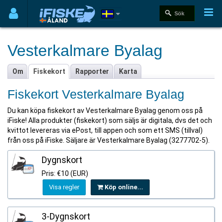
Vesterkalmare Byalag
Om
Fiskekort
Rapporter
Karta
Fiskekort Vesterkalmare Byalag
Du kan köpa fiskekort av Vesterkalmare Byalag genom oss på
iFiske! Alla produkter (fiskekort) som säljs är digitala, dvs det och
kvittot levereras via ePost, till appen och som ett SMS (tillval)
från oss på iFiske. Säljare är Vesterkalmare Byalag (3277702-5).
Dygnskort
Pris: €10 (EUR)
Visa regler
Köp online...
3-Dygnskort