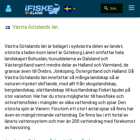
Västra Götalands län
.
Västra Götalands län är beläget i sydvästra delen av landet,
största staden inom länet är Göteborg.Länet omfattar hela
landskapet Bohuslän, huvuddelarna av Dalsland och
Västergötland samt mindre delar av Halland och Värmland, de
gränsar även till Örebro, Jönköping, Östergötland och Halland. Då
Västra Götalands län innefattar så många landskap så är
naturen mycket skiftande, med allt från skogslandskap,
bergslandskap, slättlandskap till kustlandskap.Fisket bjuder på
stor variation. Här har du stora möjligheter till havsfiske och
sötvattensfiske i mängder av olika vattendrag och sjöar. Den
största sjön är Vänern. Förutom ett stort antal sjöar så finns här
även en mängd rinnande vattendrag. De finns lax i ett tiotal av
länets vattensystem och mer än 200 vattendrag med förekomst
av havsöring.