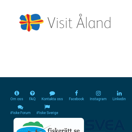
Om oss
FAQ
Kontakta oss
Facebook
Instagram
Linkedin
iFiske Forum
iFiske Sverige