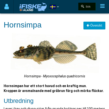
Hornsimpa
Översikt
Hornsimpa - Myoxocephalus quadricornis
Hornsimpan har ett stort huvud och en kraftig mun.
Kroppen är avsmalnande med gråbrun färg och mörka fläckar.
Utbredning
Lever i hav och djupa sjöar från grunda bottnar ner till 100 meters