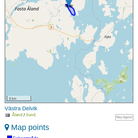
3 km
Västra Delvik
Åland
/
Sund
.
Map legend
Map points