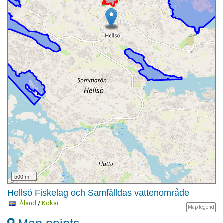
500 m
Hellsö Fiskelag och Samfälldas vattenområde
Åland
/
Kökar
.
Map legend