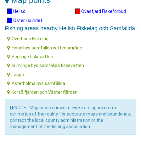
Map points
Hellsö
Ovasfjärd Fiskeförbud
Öster i sundet
Fishing areas nearby Hellsö Fiskelag och Samfällda
Överboda Fiskelag
Finnö bys samfällda vattenområde
Seglinge fiskevatten
Kumlinge bys samfällda fiskevatten
Lappo
Asterholma bys samfällda
Korsö fjärden och Väster fjärden.
NOTE - Map areas shown at iFiske are approximate
estimates of the reality. For accurate maps and boundaries,
contact the local county administration or the
management of the fishing association.