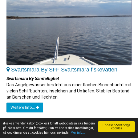
Svartsmara By SFF Svartsmara fiskevatten
Svartsmara By Samfällighet
Das Angelgewässer besteht aus einer flachen Binnenbucht mit
vielen Schilfbuchten, Inselchen und Untiefen. Stabiler Bestand
an Barschen und Hechten.
Weitere Info...
iFiske använder kakor (cookies) för att webbplatsen ska fungera
Endast nödvändiga
cookies
på bästa sätt. Om du fortsätter, utan att ändra dina inställningar,
så godkänner du att cookies från oss används.
Mer info...