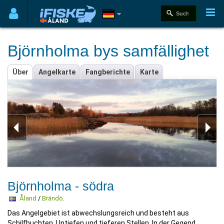
Björnholma bys samfällighet
Über
Angelkarte
Fangberichte
Karte
Björnholma - södra
Åland
/
Brändö
.
Das Angelgebiet ist abwechslungsreich und besteht aus
Schilfbuchten, Untiefen und tieferen Stellen. In der Gegend