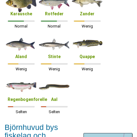
Karausche
Rotfeder
Zander
Normal
Normal
Wenig
Aland
Stinte
Quappe
Wenig
Wenig
Wenig
Regenbogenforelle
Aal
Selten
Selten
Björnhuvud bys
fiskelag och