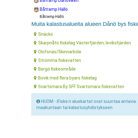
Båtramp Dånöviken
Båtramp Hällö
Båtramp Hällö
Muita kalastusalueita alueen Dånö bys fisk
Snäckö
Skarpnåtö fiskelag Västerfjärden, leviksfjärden
Olofsnäs/Skinnarböle
Strömma fiskevatten
Bergö fiskeområde
Bovik med flera byars fiskelag
Svartsmara By SFF Svartsmara fiskevatten
HUOM - iFiske:n aluekartat ovat suuntaa antavia. 
maakuntaan tai kalastusyhdistykseen.