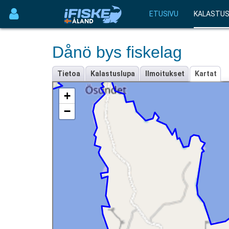
ETUSIVU
KALASTU
Dånö bys fiskelag
Tietoa
Kalastuslupa
Ilmoitukset
Kartat
+
−