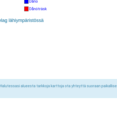
Dånö
Dånöträsk
elag lähiympäristössä
Halutessasi alueesta tarkkoja karttoja ota yhteyttä suoraan paikallis