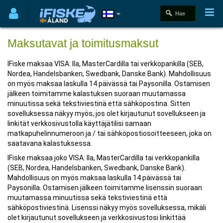
Maksutavat ja toimitusmaksut
IFiske maksaa VISA: lla, MasterCardilla tai verkkopankilla (SEB,
Nordea, Handelsbanken, Swedbank, Danske Bank). Mahdollisuus
on myös maksaa laskulla 14 päivässä tai Paysonilla. Ostamisen
jälkeen toimitamme kalastuksen suoraan muutamassa
minuutissa sekä tekstiviestinä että sähköpostina. Sitten
sovelluksessa näkyy myös, jos olet kirjautunut sovellukseen ja
linkität verkkosivustolla käyttäjätilisi samaan
matkapuhelinnumeroon ja / tai sähköpostiosoitteeseen, joka on
saatavana kalastuksessa.
IFiske maksaa joko VISA: lla, MasterCardilla tai verkkopankilla
(SEB, Nordea, Handelsbanken, Swedbank, Danske Bank).
Mahdollisuus on myös maksaa laskulla 14 päivässä tai
Paysonilla. Ostamisen jälkeen toimitamme lisenssin suoraan
muutamassa minuutissa sekä tekstiviestinä että
sähköpostiviestinä. Lisenssi näkyy myös sovelluksessa, mikäli
olet kirjautunut sovellukseen ja verkkosivustosi linkittää