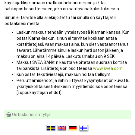
käyttäjätilisi samaan matkapuhelinnumeroon ja / tai
sähköpostiosoitteeseen, joka on saatavana kalastuksessa.
Sinun ei tarvitse olla allekirjoitettu tai sinulla on käyttäjätili
ostaaksesi meiltä.
Laskun maksut tehdään yhteistyössä Klarnan kanssa. Kun
ostat Klarna-laskun, sinun ei tarvitse koskaan antaa
korttitietojasi, vaan maksat aina, kun olet vastaanottanut
tavarat. Lähetämme sinulle laskun heti oston jälkeen ja
maksu on aina 14 päivää. Laskutusmaksu on 9 SEK.
Maksut SVEA BANK: n kautta veloitetaan suoraan kortilta
tai pankista. Lisätietoja on osoitteessa
www.svea.com
Kun ostat tekstiviestejä, maksun hoitaa Cellsynt.
Peruuttamisehdot ja niihin liittyvät kysymykset on kuvattu
yksityiskohtaisesti iFiskesin myyntiehdoissa osoitteessa:
[Loppukäyttäjän ehdot]
Ostoskorisi on tyhjä.