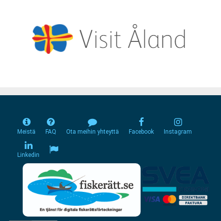
Meistä
FAQ
Ota meihin yhteyttä
Facebook
Instagram
Linkedin