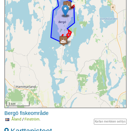
3 km
Bergö fiskeområde
Åland
/
Finström
.
Kartan merkkien selitys