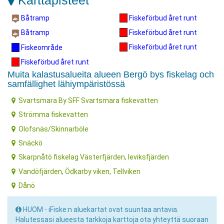
Karttapisteet
Båtramp
Fiskeförbud året runt
Fiskeförbud året runt
Båtramp
Fiskeförbud året runt
Fiskeområde
Fiskeförbud året runt
Muita kalastusalueita alueen Bergö bys fiskelag och
samfällighet lähiympäristössä
Svartsmara By SFF Svartsmara fiskevatten
Strömma fiskevatten
Olofsnäs/Skinnarböle
Snäckö
Skarpnåtö fiskelag Västerfjärden, leviksfjärden
Vandöfjärden, Ödkarby viken, Tellviken
Dånö
HUOM - iFiske:n aluekartat ovat suuntaa antavia.
Halutessasi alueesta tarkkoja karttoja ota yhteyttä suoraan