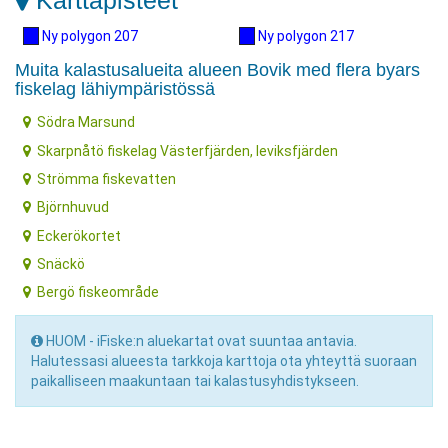
Karttapisteet
Ny polygon 207
Ny polygon 217
Muita kalastusalueita alueen Bovik med flera byars
fiskelag lähiympäristössä
Södra Marsund
Skarpnåtö fiskelag Västerfjärden, leviksfjärden
Strömma fiskevatten
Björnhuvud
Eckerökortet
Snäckö
Bergö fiskeområde
HUOM - iFiske:n aluekartat ovat suuntaa antavia.
Halutessasi alueesta tarkkoja karttoja ota yhteyttä suoraan
paikalliseen maakuntaan tai kalastusyhdistykseen.