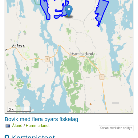
3 km
Bovik med flera byars fiskelag
Åland
/
Hammarland
.
Kartan merkkien selitys