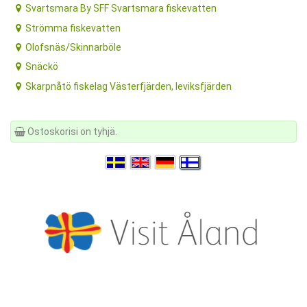
Svartsmara By SFF Svartsmara fiskevatten
Strömma fiskevatten
Olofsnäs/Skinnarböle
Snäckö
Skarpnåtö fiskelag Västerfjärden, leviksfjärden
Ostoskorisi on tyhjä.