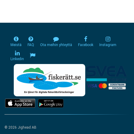
Meistä
FAQ
Ota meihin yhteyttä
Facebook
Instagram
Linkedin
© 2026 Jighead AB