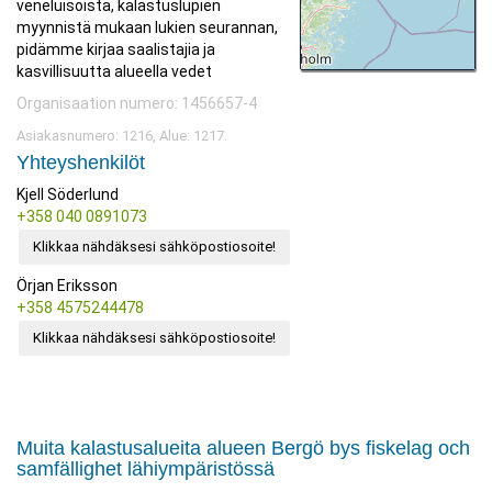
veneluisoista, kalastuslupien
myynnistä mukaan lukien seurannan,
pidämme kirjaa saalistajia ja
kasvillisuutta alueella vedet
Organisaation numero: 1456657-4
Asiakasnumero: 1216, Alue: 1217.
Yhteyshenkilöt
Kjell Söderlund
+358 040 0891073
Klikkaa nähdäksesi sähköpostiosoite!
Örjan Eriksson
+358 4575244478
Klikkaa nähdäksesi sähköpostiosoite!
Muita kalastusalueita alueen Bergö bys fiskelag och
samfällighet lähiympäristössä