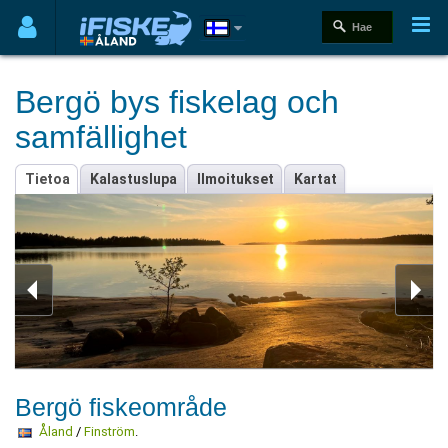
Bergö bys fiskelag och
samfällighet
Tietoa
Kalastuslupa
Ilmoitukset
Kartat
Bergö fiskeområde
Åland
/
Finström
.