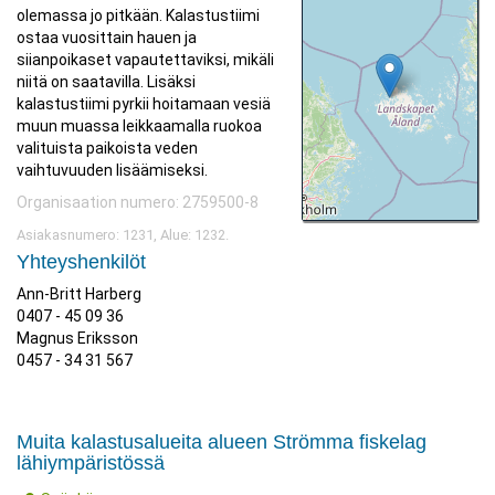
olemassa jo pitkään. Kalastustiimi
ostaa vuosittain hauen ja
siianpoikaset vapautettaviksi, mikäli
niitä on saatavilla. Lisäksi
kalastustiimi pyrkii hoitamaan vesiä
muun muassa leikkaamalla ruokoa
valituista paikoista veden
vaihtuvuuden lisäämiseksi.
Organisaation numero: 2759500-8
Asiakasnumero: 1231, Alue: 1232.
Yhteyshenkilöt
Ann-Britt Harberg
0407 - 45 09 36
Magnus Eriksson
0457 - 34 31 567
Muita kalastusalueita alueen Strömma fiskelag
lähiympäristössä