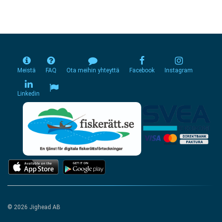
Meistä
FAQ
Ota meihin yhteyttä
Facebook
Instagram
Linkedin
© 2026 Jighead AB