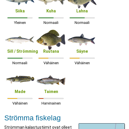
Siika
Kuha
Lahna
Yleinen
Normaali
Normaali
Sill / Strömming
Ruutana
Säyne
Normaali
Vähäinen
Vähäinen
Made
Taimen
Vähäinen
Harvinainen
Strömma fiskelag
Strömman kalastustiimit ovat olleet