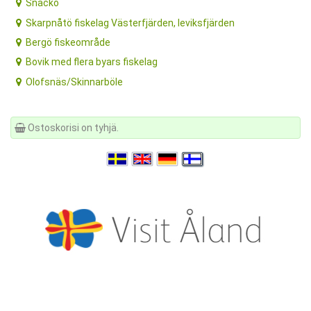
Snäckö
Skarpnåtö fiskelag Västerfjärden, leviksfjärden
Bergö fiskeområde
Bovik med flera byars fiskelag
Olofsnäs/Skinnarböle
Ostoskorisi on tyhjä.