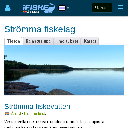
Strömma fiskelag
Tietoa
Kalastuslupa
Ilmoitukset
Kartat
Strömma fiskevatten
Åland
/
Hammarland
.
Vesialueella on kaikkea matalista rannoista ja laajoista
ruokopoukamista jyrkästi uppoaviin vuoriin.