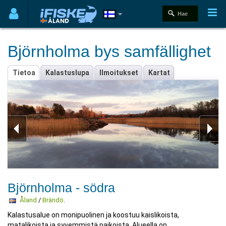
Björnholma bys samfällighet
Tietoa
Kalastuslupa
Ilmoitukset
Kartat
Björnholma - södra
Åland
/
Brändö
.
Kalastusalue on monipuolinen ja koostuu kaislikoista,
matalikoista ja syvemmistä paikoista. Alueella on