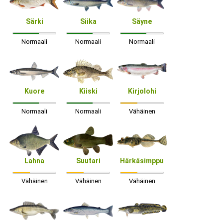
Särki
Siika
Säyne
Normaali
Normaali
Normaali
Kuore
Kiiski
Kirjolohi
Normaali
Normaali
Vähäinen
Lahna
Suutari
Härkäsimppu
Vähäinen
Vähäinen
Vähäinen