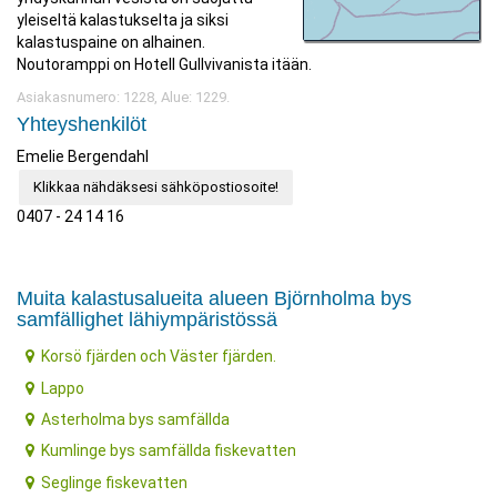
yleiseltä kalastukselta ja siksi
kalastuspaine on alhainen.
Noutoramppi on Hotell Gullvivanista itään.
Asiakasnumero: 1228, Alue: 1229.
Yhteyshenkilöt
Emelie Bergendahl
Klikkaa nähdäksesi sähköpostiosoite!
0407 - 24 14 16
Muita kalastusalueita alueen Björnholma bys
samfällighet lähiympäristössä
Korsö fjärden och Väster fjärden.
Lappo
Asterholma bys samfällda
Kumlinge bys samfällda fiskevatten
Seglinge fiskevatten