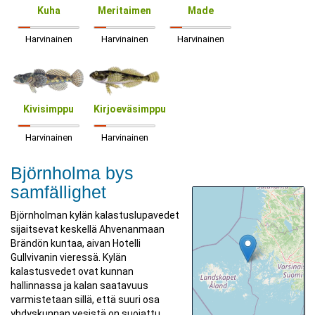
Kuha
Meritaimen
Made
Harvinainen
Harvinainen
Harvinainen
Kivisimppu
Kirjoeväsimppu
Harvinainen
Harvinainen
Björnholma bys
samfällighet
Björnholman kylän kalastuslupavedet
sijaitsevat keskellä Ahvenanmaan
Brändön kuntaa, aivan Hotelli
Gullvivanin vieressä. Kylän
kalastusvedet ovat kunnan
hallinnassa ja kalan saatavuus
varmistetaan sillä, että suuri osa
yhdyskunnan vesistä on suojattu