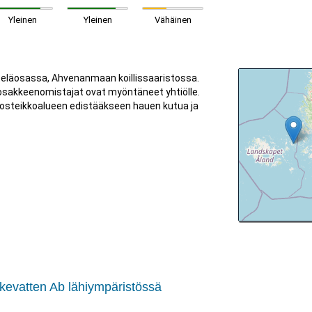
Yleinen
Yleinen
Vähäinen
teläosassa, Ahvenanmaan koillissaaristossa.
a osakkeenomistajat ovat myöntäneet yhtiölle.
 kosteikkoalueen edistääkseen hauen kutua ja
skevatten Ab lähiympäristössä