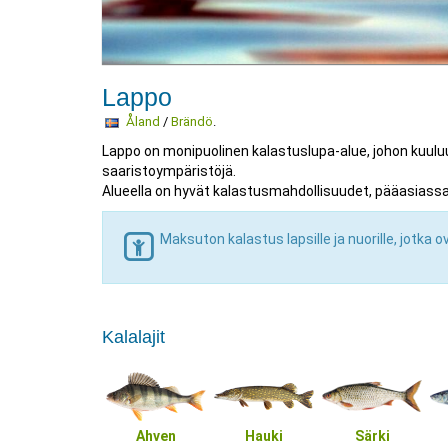
Lappo
Åland
/
Brändö
.
Lappo on monipuolinen kalastuslupa-alue, johon kuuluu
saaristoympäristöjä.
Alueella on hyvät kalastusmahdollisuudet, pääasiass
Maksuton kalastus lapsille ja nuorille, jotka o
Kalalajit
Ahven
Hauki
Särki