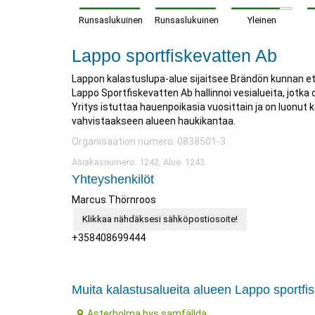
Runsaslukuinen
Runsaslukuinen
Yleinen
Lappo sportfiskevatten Ab
Lappon kalastuslupa-alue sijaitsee Brändön kunnan e
Lappo Sportfiskevatten Ab hallinnoi vesialueita, jotk
Yritys istuttaa hauenpoikasia vuosittain ja on luonut
vahvistaakseen alueen haukikantaa.
Organisaation numero: 0838501-3
Asiakasnumero: 1242, Alue: 1243.
Yhteyshenkilöt
Marcus Thörnroos
Klikkaa nähdäksesi sähköpostiosoite!
+358408699444
Muita kalastusalueita alueen Lappo sportfi
Asterholma bys samfällda