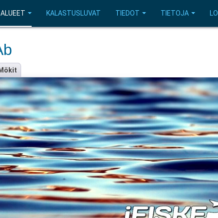
SALUEET
KALASTUSLUVAT
TIEDOT
TIETOJA
LO
Ab
Mökit