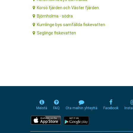
Korsö fjärden och Väster fjärden.
Björnholma - södra
Kumlinge bys samfällda fiskevatten
Seglinge fiskevatten
Meistä
FAQ
Ota meihin yhteyttä
Facebook
Inst