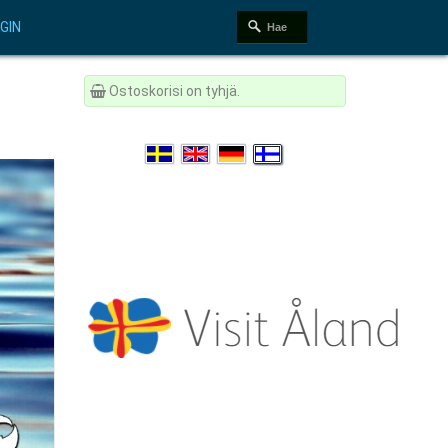
GIN
Ostoskorisi on tyhjä.