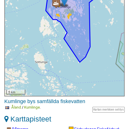
5 km
Kumlinge bys samfällda fiskevatten
Åland
/
Kumlinge
.
Kartan merkkien selitys
Karttapisteet