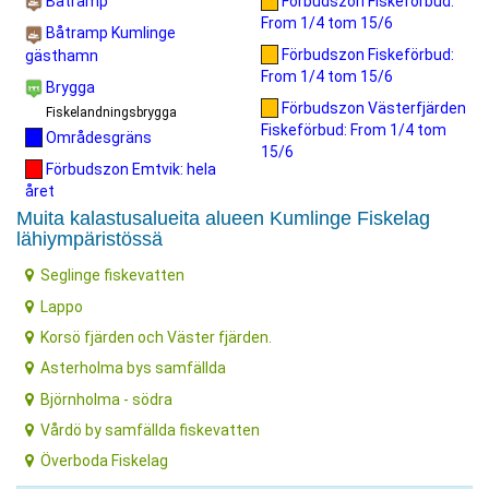
Båtramp
Förbudszon Fiskeförbud:
From 1/4 tom 15/6
Båtramp Kumlinge
Förbudszon Fiskeförbud:
gästhamn
From 1/4 tom 15/6
Brygga
Förbudszon Västerfjärden
Fiskelandningsbrygga
Fiskeförbud: From 1/4 tom
Områdesgräns
15/6
Förbudszon Emtvik: hela
året
Muita kalastusalueita alueen Kumlinge Fiskelag
lähiympäristössä
Seglinge fiskevatten
Lappo
Korsö fjärden och Väster fjärden.
Asterholma bys samfällda
Björnholma - södra
Vårdö by samfällda fiskevatten
Överboda Fiskelag