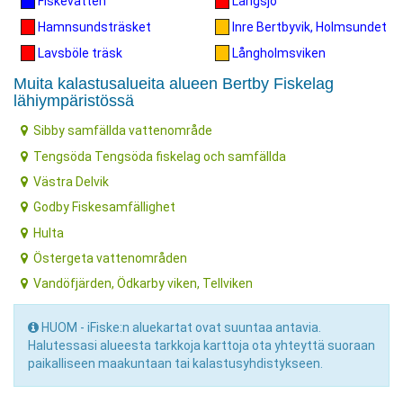
Fiskevatten
Långsjö
Hamnsundsträsket
Inre Bertbyvik, Holmsundet
Lavsböle träsk
Långholmsviken
Muita kalastusalueita alueen Bertby Fiskelag
lähiympäristössä
Sibby samfällda vattenområde
Tengsöda Tengsöda fiskelag och samfällda
Västra Delvik
Godby Fiskesamfällighet
Hulta
Östergeta vattenområden
Vandöfjärden, Ödkarby viken, Tellviken
HUOM - iFiske:n aluekartat ovat suuntaa antavia.
Halutessasi alueesta tarkkoja karttoja ota yhteyttä suoraan
paikalliseen maakuntaan tai kalastusyhdistykseen.