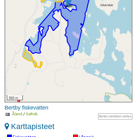
500 m
Bertby fiskevatten
Åland
/
Saltvik
.
Kartan merkkien selitys
Karttapisteet