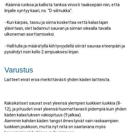
-Käännä runkoa ja kallista tankoa vinosti taaksepäin niin, että
linjalle syntyy kaari, ns. "D-silmukka".
- Kun kärpäs, tassu ja siima koskettaa vettä kalastajan
ylävirtaan, olet ladannut sauvan ja siiman oikealla tavalla
ulkoneman asettamiseksi.
- Hallitulla ja määrätyllä kiihtyvyydellä siirrät sauvaa eteenpäin ja
pysähdyt noin kello 2 ampuaksesi linjan.
Varustus
Laitteet eivät eroa merkittävästi yhden käden laitteista.
Kaksikätiset sauvat ovat yleensä ylempien luokkien luokkia (8-
12), ja pituudet ovat yleensä huomattavasti pidempiä kuin yhden
käden kalastuksen vakiopituus (9 jalkaa).
Aiemmin kahden käden tangot ilmestyivät vain raskaampien
luokkien joukkoon, mutta nyt niitä on saatavana myös