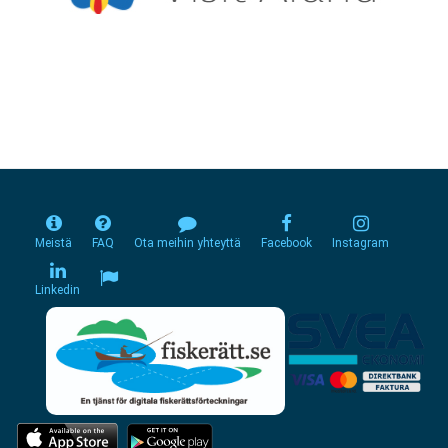
Meistä
FAQ
Ota meihin yhteyttä
Facebook
Instagram
Linkedin