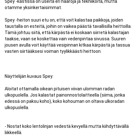
Spey -kastissa on useita eri haaroja ja tekniikoita, mutta
otamme yksinkertaisimmat.
Spey -heiton suuri etu on, että voit kalastaa paikkoja, joiden
taustalla on esteitä, joihin on vaikea päästä tavallisilla heittoilla.
Tämä johtuu siitä, että kärpästä ei koskaan siirretä kalastajan
taakse, vaan se koskettaa vain vedenpintaa sivussa. Suuren
jousen avulla voit käyttää vesipinnan kitkaa kärpästä ja tassua
vasten siirtääksesi voiman tyylikkäästi heittoon.
Näyttelijän kuvaus Spey:
Aloitat ottamalla oikean pituisen viivan ulomman radan
ulkopuolella. Jos kalastat painonnostolaitteella (siima, jonka
edessä on paksu koho), koko kohouman on oltava ulkoradan
ulkopuolella.
- Nostat koko lentolinjan vedestä kevyellä mutta kiihdyttävällä
liikkeellä.