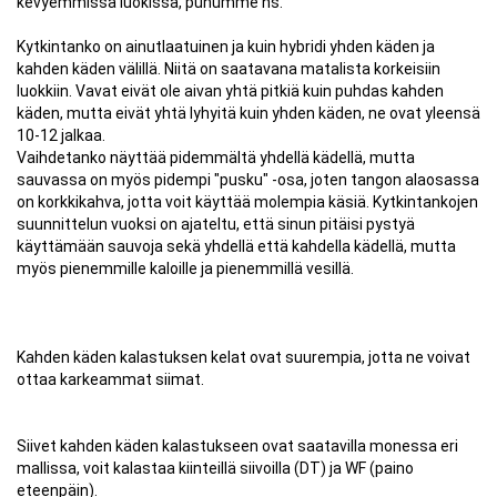
kevyemmissä luokissa, puhumme ns.
Kytkintanko on ainutlaatuinen ja kuin hybridi yhden käden ja
kahden käden välillä. Niitä on saatavana matalista korkeisiin
luokkiin. Vavat eivät ole aivan yhtä pitkiä kuin puhdas kahden
käden, mutta eivät yhtä lyhyitä kuin yhden käden, ne ovat yleensä
10-12 jalkaa.
Vaihdetanko näyttää pidemmältä yhdellä kädellä, mutta
sauvassa on myös pidempi "pusku" -osa, joten tangon alaosassa
on korkkikahva, jotta voit käyttää molempia käsiä. Kytkintankojen
suunnittelun vuoksi on ajateltu, että sinun pitäisi pystyä
käyttämään sauvoja sekä yhdellä että kahdella kädellä, mutta
myös pienemmille kaloille ja pienemmillä vesillä.
Kahden käden kalastuksen kelat ovat suurempia, jotta ne voivat
ottaa karkeammat siimat.
Siivet kahden käden kalastukseen ovat saatavilla monessa eri
mallissa, voit kalastaa kiinteillä siivoilla (DT) ja WF (paino
eteenpäin).