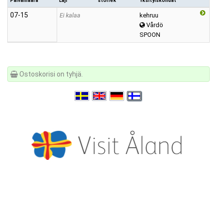
Päivämäärä
Laji
storlek
Yksityiskohdat
07‑15
Ei kalaa
kehruu
Vårdö
SPOON
Ostoskorisi on tyhjä.