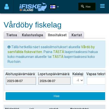
Vårdöby fiskelag
Tietoa
Kalastuslupa
Ilmoitukset
Kartat
Tällä hetkellä näet saalisilmoitukset alueella
Vårdö by
samfällda fiskevatten
. Paina
TÄSTÄ
laajentaaksesi hakua
koko maakunnan alueelle tai
TÄSTÄ
laajentaaksesi koko
Ruotsiin.
Aloituspäivämäärä:
Lopetuspäivämäärä:
Kalalaji:
Vapaa teksti: