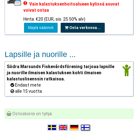
Vain kalastuksenhoitoalueen kylissä asuvat
voivat ostaa
Hinta: €20 (EUR, sis. 25.50% alv)
Näytä säännöt
Osta verkossa...
Lapsille ja nuorille ...
Södra Marsunds Fiskevårdsförening tarjoaa lapsille
ja nuorille ilmaisen kalastuksen kohti ilmaisen
kalastuslisenssin ratkaisua.
Endast mete
alle 15 vuotta
Ostoskorisi on tyhjä.