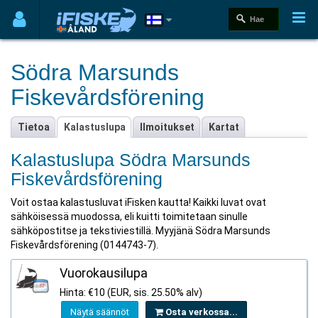
Södra Marsunds
Fiskevårdsförening
Tietoa
Kalastuslupa
Ilmoitukset
Kartat
Kalastuslupa Södra Marsunds
Fiskevårdsförening
Voit ostaa kalastusluvat iFisken kautta! Kaikki luvat ovat
sähköisessä muodossa, eli kuitti toimitetaan sinulle
sähköpostitse ja tekstiviestillä. Myyjänä Södra Marsunds
Fiskevårdsförening (0144743-7).
Vuorokausilupa
Hinta: €10 (EUR, sis. 25.50% alv)
Näytä säännöt
Osta verkossa...