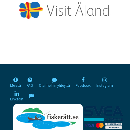
Meistä
FAQ
Ota meihin yhteyttä
Facebook
Instagram
Linkedin