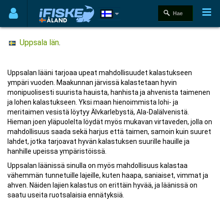
Uppsala län
.
Uppsalan lääni tarjoaa upeat mahdollisuudet kalastukseen
ympäri vuoden. Maakunnan järvissä kalastetaan hyvin
monipuolisesti suurista hauista, hanhista ja ahvenista taimenen
ja lohen kalastukseen. Yksi maan hienoimmista lohi- ja
meritaimen vesistä löytyy Älvkarlebystä, Ala-Dalälvenistä.
Hieman joen yläpuolelta löydät myös mukavan virtaveden, jolla on
mahdollisuus saada sekä harjus että taimen, samoin kuin suuret
lahdet, jotka tarjoavat hyvän kalastuksen suurille hauille ja
hanhille upeissa ympäristöissä.
Uppsalan läänissä sinulla on myös mahdollisuus kalastaa
vähemmän tunnetuille lajeille, kuten haapa, saniaiset, vimmat ja
ahven. Näiden lajien kalastus on erittäin hyvää, ja läänissä on
saatu useita ruotsalaisia ennätyksiä.