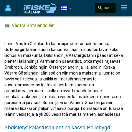
Västra Götalands län
.
Länsi-Västra Götalandin lääni sijaitsee Lounais-osassa,
Göteborgin läänin suurin kaupunki. Läänin muodostavat koko
Bohuslän maakunta, Dalslandin ja Västergötanin pääosat sekä
pienet Hallandin ja Värmlandin osavaltiot, jotka myös rajaavat
Örebroon, Jönköpingiin, Östergötlandiin ja Hallandiin. Koska
Västra Götalandin läänissä on niin monia maisemia, luonto on
hyvin vaihtelevaa, ja kaikki on metsämaisemasta,
vuoristomaisemasta, tavallisesta maisemasta
rannikkomaisemaan. Täällä on hyvät mahdollisuudet
merikalastukseen ja makean veden kalastukseen monissa eri
puroissa ja järvissä. Suurin järvi on Vänern. Suurten järvien
määrän lisäksi on paljon virtaavia puroja. Lounaassa on tusinaa
läänin vesistöjä ja yli 200 vesistöä meritaimenen läsnäollessa.
Yhdistetyt kalastusalueet paikassa Bollebygd