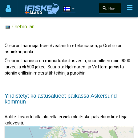
Örebro län
.
Örebron lääni sijaitsee Svealandin eteläosassa, ja Örebro on
asuinkaupunki.
Örebron läänissä on monia kalastusvesiä, suunnilleen noin 9000
järveä ja yli 500 jokea. Suurista Hjälmaren- ja Vättern-järvistä
pieniin erillisiin metsätähteihin ja puroihin.
Yhdistetyt kalastusalueet paikassa Askersund
kommun
Valitettavasti tällä alueella ei vielä ole iFiske palveluun liitettyjä
kalavesiä.