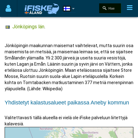
Jönköpings län
.
Jönköpingin maakunnan maisemat vaihtelevat, mutta suurin osa
maisemista on metsää, ja maisemaa leimaa se, että se sijaitsee
Smålandin ylämailla. Yli 2 300 järveä ja useita suuria vesistöjä,
kuten Lagan ja Emån. Läänin suurin ja syvin järvi on Vättern, jonka
eteläosa ulottuu Jönköpingiin. Maan eteläosassa sijaitsee Store
Mosse, Ruotsin suurin suola-alue Lapin eteläpuolella. Korkein
kohta on Tomtabacken matkustaminen 377 metriä merenpinnan
yläpuolella. (Lähde: Wikipedia)
Yhdistetyt kalastusalueet paikassa Aneby kommun
Valitettavasti tällä alueella ei vielä ole iFiske palveluun liitettyjä
kalavesiä.