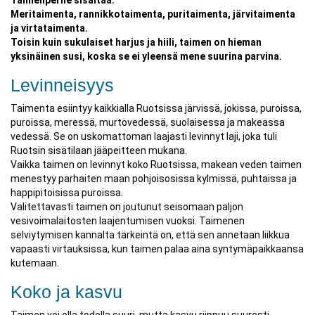
Taimenperhe sisältää:
Meritaimenta, rannikkotaimenta, puritaimenta, järvitaimenta
ja virtataimenta.
Toisin kuin sukulaiset harjus ja hiili, taimen on hieman
yksinäinen susi, koska se ei yleensä mene suurina parvina.
Levinneisyys
Taimenta esiintyy kaikkialla Ruotsissa järvissä, jokissa, puroissa,
puroissa, meressä, murtovedessä, suolaisessa ja makeassa
vedessä. Se on uskomattoman laajasti levinnyt laji, joka tuli
Ruotsin sisätilaan jääpeitteen mukana.
Vaikka taimen on levinnyt koko Ruotsissa, makean veden taimen
menestyy parhaiten maan pohjoisosissa kylmissä, puhtaissa ja
happipitoisissa puroissa.
Valitettavasti taimen on joutunut seisomaan paljon
vesivoimalaitosten laajentumisen vuoksi. Taimenen
selviytymisen kannalta tärkeintä on, että sen annetaan liikkua
vapaasti virtauksissa, kun taimen palaa aina syntymäpaikkaansa
kutemaan.
Koko ja kasvu