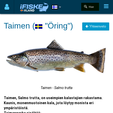
Taimen (
"Öring")
Yhteenveto
Taimen - Salmo trutta
Taimen, Salmo trutta, on useimpien kalastajien rakastama.
Kaunis, monenmuotoinen kala, jota löytyy monista eri
ympäristöistä.