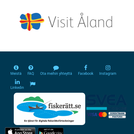
Meistä
FAQ
Ota meihin yhteyttä
Facebook
Instagram
Linkedin