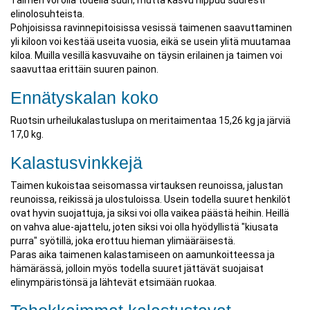
Taimen voi olla todella suuri, mutta kasvu riippuu suuresti
elinolosuhteista.
Pohjoisissa ravinnepitoisissa vesissä taimenen saavuttaminen
yli kiloon voi kestää useita vuosia, eikä se usein ylitä muutamaa
kiloa. Muilla vesillä kasvuvaihe on täysin erilainen ja taimen voi
saavuttaa erittäin suuren painon.
Ennätyskalan koko
Ruotsin urheilukalastuslupa on meritaimentaa 15,26 kg ja järviä
17,0 kg.
Kalastusvinkkejä
Taimen kukoistaa seisomassa virtauksen reunoissa, jalustan
reunoissa, reikissä ja ulostuloissa. Usein todella suuret henkilöt
ovat hyvin suojattuja, ja siksi voi olla vaikea päästä heihin. Heillä
on vahva alue-ajattelu, joten siksi voi olla hyödyllistä "kiusata
purra" syötillä, joka erottuu hieman ylimääräisestä.
Paras aika taimenen kalastamiseen on aamunkoitteessa ja
hämärässä, jolloin myös todella suuret jättävät suojaisat
elinympäristönsä ja lähtevät etsimään ruokaa.