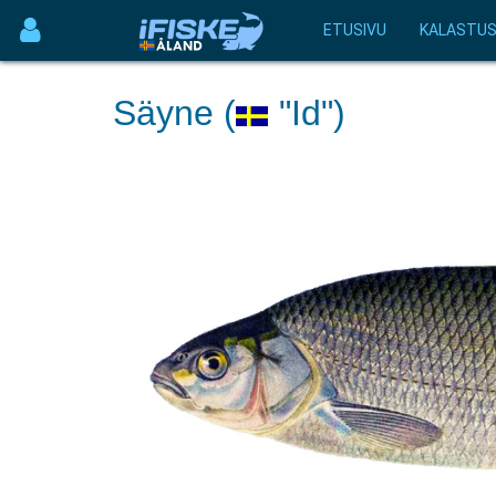
ETUSIVU
KALASTU
Säyne (
"Id")