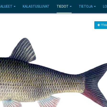
SALUEET
KALASTUSLUVAT
TIEDOT
TIETOJA
LO
Yhte