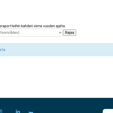
lisraportteihin kahden viime vuoden ajalta.
asta.