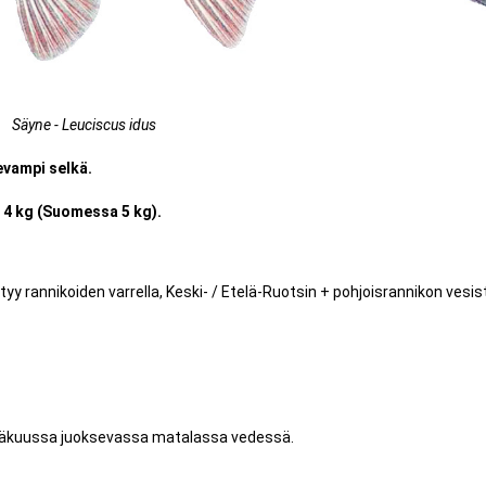
Säyne - Leuciscus idus
evampi selkä.
 4 kg (Suomessa 5 kg).
y rannikoiden varrella, Keski- / Etelä-Ruotsin + pohjoisrannikon vesis
esäkuussa juoksevassa matalassa vedessä.