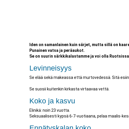
Iden on samanlainen kuin särjet, mutta sillä on kaar
Punainen vatsa ja peräaukot.
Se on suurin särkkikalastamme ja voi olla Ruotsissa
Levinneisyys
Se elää sekä makeassa että murtovedessä. Sitä esiinty
Se suosii kuitenkin kirkasta virtaavaa vettä.
Koko ja kasvu
Elinikä: noin 23 vuotta.
Seksuaalisesti kypsä 6-7-vuotiaana, pelaa maalis-k
Ennätyskalan koko