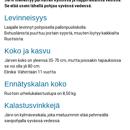
Järvi menestyy parhaiten kylmissä ja happirikkaissa vesissä.
Se elää usein lähellä pohjaa syvässä vedessä.
Levinneisyys
Laajalle levinnyt pohjoisella pallonpuoliskolla.
Bohuslänistä puuttuu jostain syystä, muuten löytyy kaikkialta
Ruotsista.
Koko ja kasvu
Järven koko on yleensä 35-70 cm, mutta joissakin tapauksissa
se voi olla yli 80 cm.
Elinikä: Vähintään 11 vuotta.
Ennätyskalan koko
Ruotsin urheilukalastuslupa on 8,50 kg.
Kalastusvinkkejä
Järvi on kylmävesikala, joka mieluummin elää pehmeällä
savipohjalla syvässä vedessä.