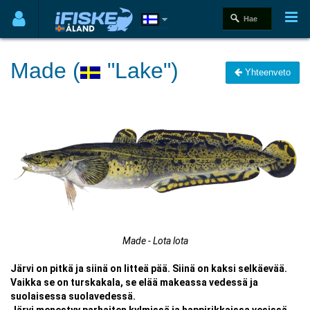
Made (
"Lake")
Yhteenveto
Made - Lota lota
Järvi on pitkä ja siinä on litteä pää. Siinä on kaksi selkäevää.
Vaikka se on turskakala, se elää makeassa vedessä ja
suolaisessa suolavedessä.