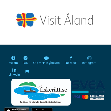
Meistä
FAQ
Ota meihin yhteyttä
Facebook
Instagram
Linkedin