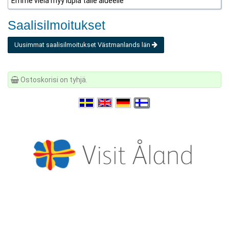
Emme vielä myy lupia tälle alueelle
Saalisilmoitukset
Uusimmat saalisilmoitukset Västmanlands län
Ostoskorisi on tyhjä.