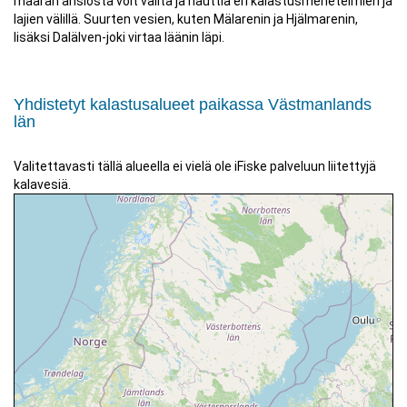
määrän ansiosta voit valita ja nauttia eri kalastusmenetelmien ja
lajien välillä. Suurten vesien, kuten Mälarenin ja Hjälmarenin,
lisäksi Dalälven-joki virtaa läänin läpi.
Yhdistetyt kalastusalueet paikassa Västmanlands
län
Valitettavasti tällä alueella ei vielä ole iFiske palveluun liitettyjä
kalavesiä.