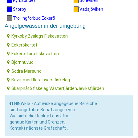
Kyrksundet
Böleviken
Storby
Vadsjöviken
Trollingförbud Eckerö
Angelgewässer in der umgebung
Kyrkoby Byalags Fiskevatten
Eckerökortet
Eckerö Torp fiskevatten
Björnhuvud
Södra Marsund
Bovik med flera byars fiskelag
Skarpnåtö fiskelag Västerfjärden, leviksfjärden
HINWEIS - Auf iFiske angegebene Bereiche
sind ungefähre Schätzungen von
Wie sieht die Realität aus? für
genaue Karten und Grenzen,
Kontakt nächste Grafschaft ...