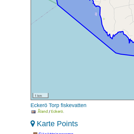
1 km
Eckerö Torp fiskevatten
Åland
/
Eckerö
.
Karte Points