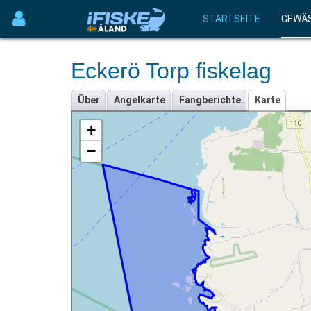
STARTSEITE
GEWÄ
Eckerö Torp fiskelag
Über
Angelkarte
Fangberichte
Karte
+
−