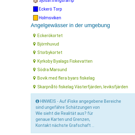
Sjösättningsramp
Eckerö Torp
Holmsviken
Angelgewässer in der umgebung
Eckerökortet
Björnhuvud
Storbykortet
Kyrkoby Byalags Fiskevatten
Södra Marsund
Bovik med flera byars fiskelag
Skarpnåtö fiskelag Västerfjärden, leviksfjärden
HINWEIS - Auf iFiske angegebene Bereiche
sind ungefähre Schätzungen von
Wie sieht die Realität aus? für
genaue Karten und Grenzen,
Kontakt nächste Grafschaft ...