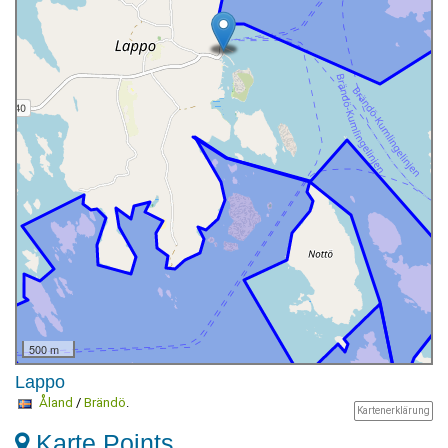
500 m
Lappo
Åland
/
Brändö
.
Kartenerklärung
Karte Points