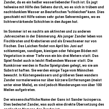
Zander, da es ein heißer wasserliebender Fisch ist. Es jagt
teilweise mit Hilfe des Sehens durch, wo es sich in trübem und
nachtdunklem Wasser an Beutefischen "schleichen" kann. Dies
geschieht mit Hilfe seines sehr guten Sehvermögens, wo es
lichtverstärkende Schichten in den Augen hat.
Im Sommer ist es nachts am aktivsten und zu anderen
Jahreszeiten in der Dämmerung. Als junger Zander leben von
Fischbraten und Krebstieren und als Erwachsener nur von
Fischen. Das Laichen findet von April bis Juni auf
schlammigen, sandigen, kiesigen oder felsigen Böden mit
Vegetation in einer Tiefe von ein bis drei Metern statt. Das
Spiel findet auch in leicht fließendem Wasser statt. Die
Rumkörner werden in flache Spielgruben gelegt, wo sie am
Substrat haften. Sie werden einige Tage vom Männchen
bewacht. In Küstengewässern und größeren Seen wandern
Zander normalerweise nur über kürzere Entfernungen (meist
unter einer Meile), es sind jedoch Wanderungen von über 100
Meilen aufgetreten.
Der wissenschaftliche Name der Gans ist Sander lucioperca.
Dies bedeutet Zander, was auch eine direkte Übersetzung des