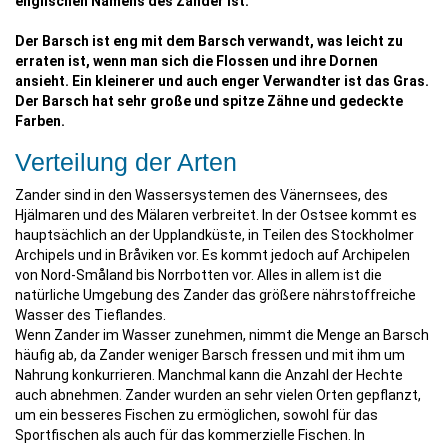
englischen Namens des Zander ist.
Der Barsch ist eng mit dem Barsch verwandt, was leicht zu
erraten ist, wenn man sich die Flossen und ihre Dornen
ansieht. Ein kleinerer und auch enger Verwandter ist das Gras.
Der Barsch hat sehr große und spitze Zähne und gedeckte
Farben.
Verteilung der Arten
Zander sind in den Wassersystemen des Vänernsees, des
Hjälmaren und des Mälaren verbreitet. In der Ostsee kommt es
hauptsächlich an der Upplandküste, in Teilen des Stockholmer
Archipels und in Bråviken vor. Es kommt jedoch auf Archipelen
von Nord-Småland bis Norrbotten vor. Alles in allem ist die
natürliche Umgebung des Zander das größere nährstoffreiche
Wasser des Tieflandes.
Wenn Zander im Wasser zunehmen, nimmt die Menge an Barsch
häufig ab, da Zander weniger Barsch fressen und mit ihm um
Nahrung konkurrieren. Manchmal kann die Anzahl der Hechte
auch abnehmen. Zander wurden an sehr vielen Orten gepflanzt,
um ein besseres Fischen zu ermöglichen, sowohl für das
Sportfischen als auch für das kommerzielle Fischen. In