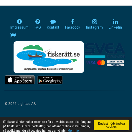
Impressum
FAQ
Kontakt
Facebook
Instagram
Linkedin
© 2026 Jighead AB
iFiske använder kakor (cookies) för att webbplatsen ska fungera
Endast nödvändiga
cookies
på bästa sätt. Om du fortsätter, utan att ändra dina inställningar,
så godkänner du att cookies från oss används.
Mer info...